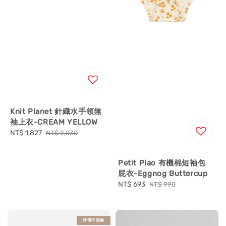
Knit Planet 針織水手領無
袖上衣-CREAM YELLOW
Sale
NT$ 1,827
Regular
NT$ 2,030
price
price
Petit Piao 有機棉短袖包
屁衣-Eggnog Buttercup
Sale
NT$ 693
Regular
NT$ 990
price
price
特價不退換