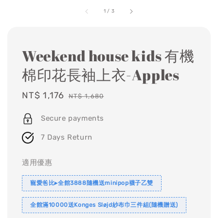
1
/
3
Weekend house kids 有機
棉印花長袖上衣-Apples
Sale
NT$ 1,176
Regular
NT$ 1,680
price
price
Secure payments
7 Days Return
適用優惠
寵愛爸比▸全館3888隨機送minipop襪子乙雙
全館滿10000送Konges Sløjd紗布巾三件組(隨機贈送)