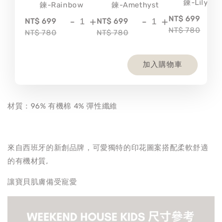
鍊-Lily
鍊-Rainbow
鍊-Amethyst
-
NT$ 699
-
+
-
+
NT$ 699
NT$ 699
NT$ 780
NT$ 780
NT$ 780
加入購物車
材質：96% 有機棉 4% 彈性纖維
來自西班牙的新創品牌，可愛獨特的印花圖案搭配柔軟舒適
的有機材質,
讓寶貝肌膚備受寵愛