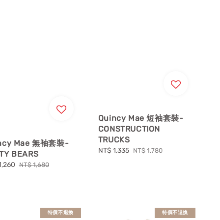
Quincy Mae 短袖套裝-
CONSTRUCTION
TRUCKS
ncy Mae 無袖套裝-
Sale
NT$ 1,335
Regular
NT$ 1,780
TY BEARS
price
price
1,260
Regular
NT$ 1,680
price
特價不退換
特價不退換