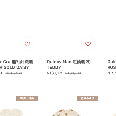
e + Cru 無袖針織套
Quincy Mae 短袖套裝-
Qui
IGOLD DAISY
TEDDY
ROS
60
Regular
Sale
NT$ 1,335
Regular
Sale
NT$ 
NT$ 3,680
NT$ 1,780
price
price
price
price
特價不退換
特價不退換