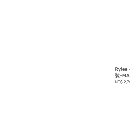
Ryle
裝-MAR
Sale
NT$ 2,7
price