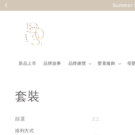
Summer
新品上市
品牌故事
品牌總覽
嬰童服飾
母
套裝
篩選
重置
排列方式