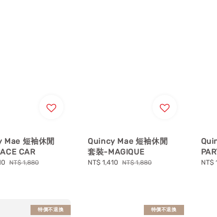
cy Mae 短袖休閒
Quincy Mae 短袖休閒
Qui
ACE CAR
套裝-MAGIQUE
PAR
10
Regular
Sale
NT$ 1,410
Regular
Sale
NT$ 
NT$ 1,880
NT$ 1,880
price
price
price
price
特價不退換
特價不退換