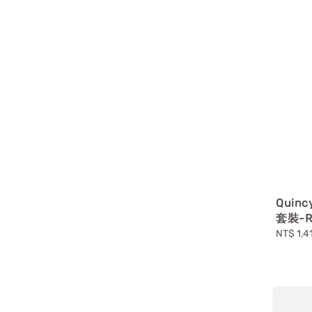
Quin
套裝-R
Sale
NT$ 1,4
price