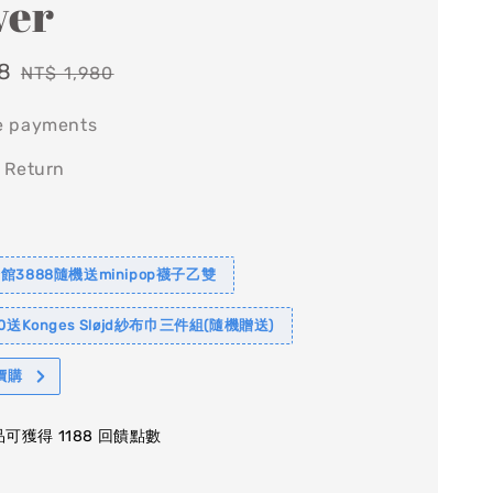
ver
8
Regular
NT$ 1,980
price
e payments
 Return
館3888隨機送minipop襪子乙雙
0送Konges Sløjd紗布巾三件組(隨機贈送)
價購
可獲得 1188 回饋點數