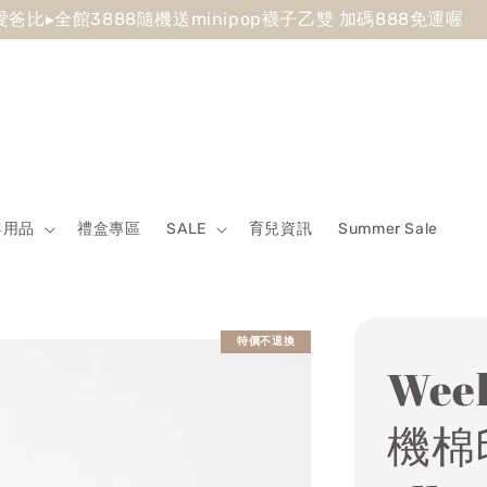
 Sale最低7折起 滿5500送500回饋金 滿8500送800回饋金
嬰用品
禮盒專區
SALE
育兒資訊
Summer Sale
特價不退換
Week
機棉