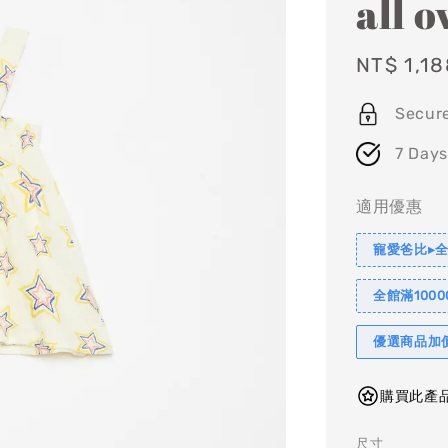
all o
Sale
NT$ 1,18
price
Secur
7 Days
適用優惠
寵愛爸比▸全
全館滿1000
優選商品加
購買此產品
尺寸