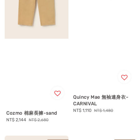
Quincy Mae 無袖連身衣-
CARNIVAL
Sale
NT$ 1,110
Regular
NT$ 1,480
Cozmo 棉麻長褲-sand
price
price
Sale
NT$ 2,144
Regular
NT$ 2,680
price
price