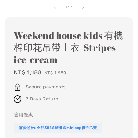
1
/
3
Weekend house kids 有機
棉印花吊帶上衣-Stripes
ice-cream
Sale
NT$ 1,188
Regular
NT$ 1,980
price
price
Secure payments
7 Days Return
適用優惠
寵愛爸比▸全館3888隨機送minipop襪子乙雙