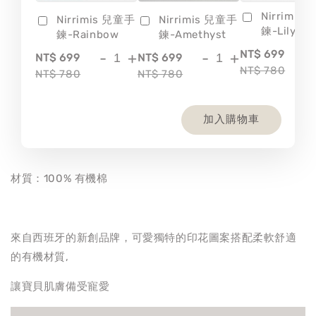
Nirrimis
Nirrimis 兒童手
Nirrimis 兒童手
鍊-Lily
鍊-Rainbow
鍊-Amethyst
-
NT$ 699
-
+
-
+
NT$ 699
NT$ 699
NT$ 780
NT$ 780
NT$ 780
加入購物車
材質：100% 有機棉
來自西班牙的新創品牌，可愛獨特的印花圖案搭配柔軟舒適
的有機材質,
讓寶貝肌膚備受寵愛