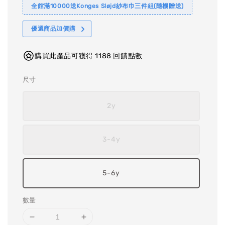
全館滿10000送Konges Sløjd紗布巾三件組(隨機贈送)
優選商品加價購
購買此產品可獲得 1188 回饋點數
尺寸
2y
3-4y
5-6y
數量