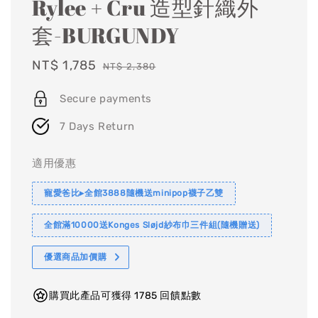
Rylee + Cru 造型針織外
套-BURGUNDY
Sale
NT$ 1,785
Regular
NT$ 2,380
price
price
Secure payments
7 Days Return
適用優惠
寵愛爸比▸全館3888隨機送minipop襪子乙雙
全館滿10000送Konges Sløjd紗布巾三件組(隨機贈送)
優選商品加價購
購買此產品可獲得 1785 回饋點數