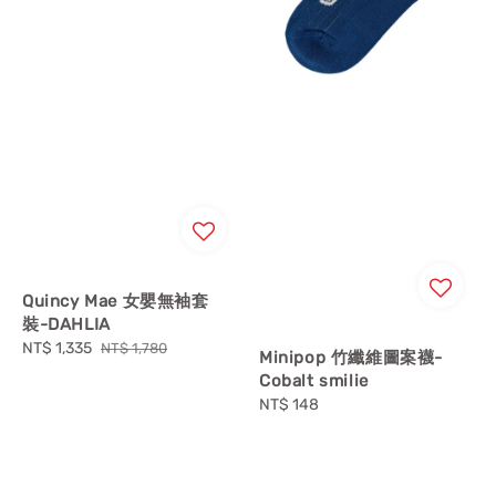
Quincy Mae 女嬰無袖套
裝-DAHLIA
Sale
NT$ 1,335
Regular
NT$ 1,780
Minipop 竹纖維圖案襪-
price
price
Cobalt smilie
Regular
NT$ 148
price