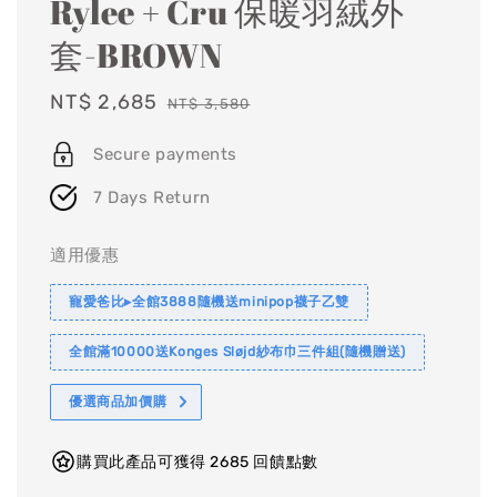
Rylee + Cru 保暖羽絨外
套-BROWN
Sale
NT$ 2,685
Regular
NT$ 3,580
price
price
Secure payments
7 Days Return
適用優惠
寵愛爸比▸全館3888隨機送minipop襪子乙雙
全館滿10000送Konges Sløjd紗布巾三件組(隨機贈送)
優選商品加價購
購買此產品可獲得 2685 回饋點數