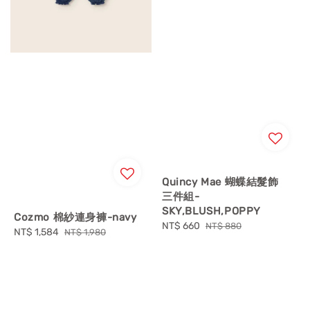
Quincy Mae 蝴蝶結髮飾
三件組-
SKY,BLUSH,POPPY
Cozmo 棉紗連身褲-navy
Sale
NT$ 660
Regular
NT$ 880
Sale
NT$ 1,584
Regular
NT$ 1,980
price
price
price
price