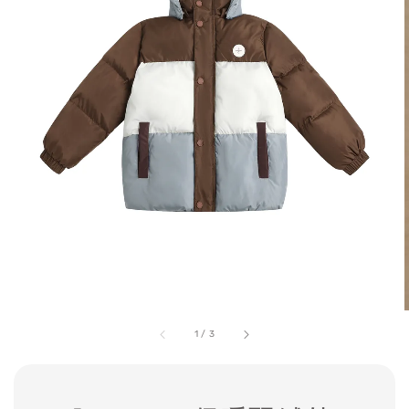
1
/
3