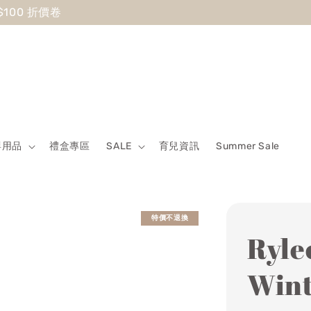
 Sale最低7折起 滿5500送500回饋金 滿8500送800回饋金
嬰用品
禮盒專區
SALE
育兒資訊
Summer Sale
特價不退換
Ryl
Win