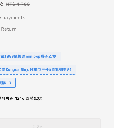
46
Regular
NT$ 1,780
price
e payments
 Return
館3888隨機送minipop襪子乙雙
0送Konges Sløjd紗布巾三件組(隨機贈送)
價購
可獲得 1246 回饋點數
2-3y