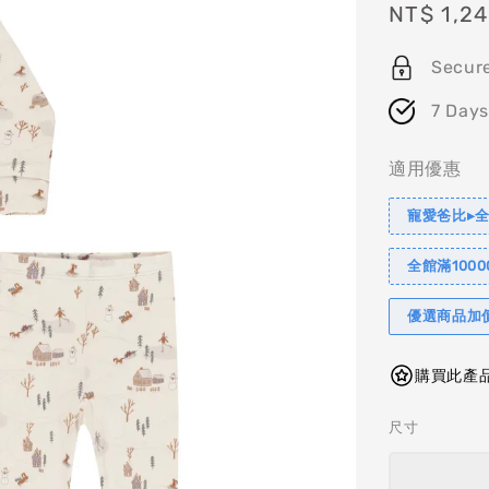
Sale
NT$ 1,2
price
Secur
7 Days
適用優惠
寵愛爸比▸全
全館滿1000
優選商品加
購買此產品
尺寸