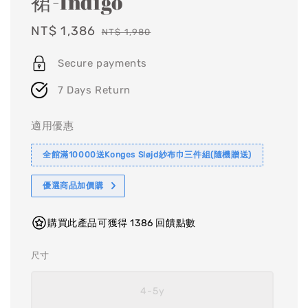
裙-Indigo
Sale
NT$ 1,386
Regular
NT$ 1,980
price
price
Secure payments
7 Days Return
適用優惠
全館滿10000送Konges Sløjd紗布巾三件組(隨機贈送)
優選商品加價購
購買此產品可獲得 1386 回饋點數
尺寸
4-5y