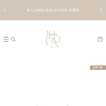
金 滿
全館
加入LINE好友送 NT$100 折價卷
特價不退換