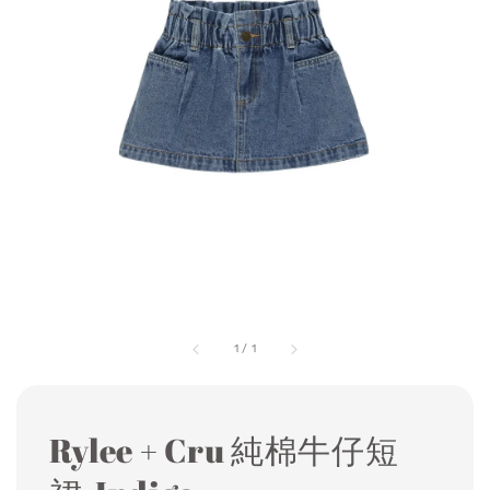
1
/
1
Rylee + Cru 純棉牛仔短