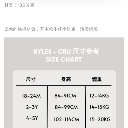
材質：100% 棉
柔軟的純棉材質，基本款牛仔小短裙，活潑俏麗