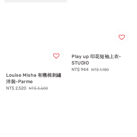
Play up 印花短袖上衣-
STUDIO
Sale
NT$ 944
Regular
NT$ 1,180
Louise Misha 有機棉刺繡
price
price
洋裝-Parme
Sale
NT$ 2,520
Regular
NT$ 3,600
price
price