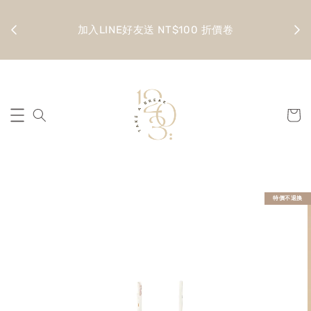
金 滿
全館
加入LINE好友送 NT$100 折價卷
特價不退換