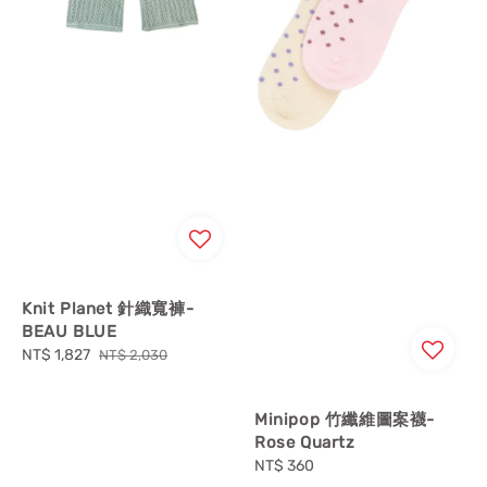
Knit Planet 針織寬褲-
BEAU BLUE
Sale
NT$ 1,827
Regular
NT$ 2,030
price
price
Minipop 竹纖維圖案襪-
Rose Quartz
Regular
NT$ 360