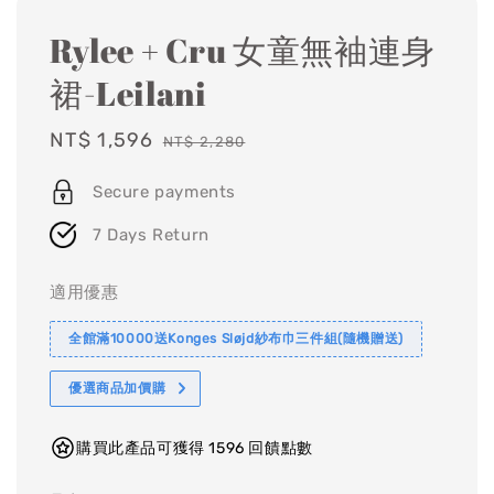
Rylee + Cru 女童無袖連身
裙-Leilani
Sale
NT$ 1,596
Regular
NT$ 2,280
price
price
Secure payments
7 Days Return
適用優惠
全館滿10000送Konges Sløjd紗布巾三件組(隨機贈送)
優選商品加價購
購買此產品可獲得 1596 回饋點數