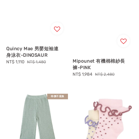
Quincy Mae 男嬰短袖連
身泳衣-DINOSAUR
Mipounet 有機棉棉紗長
Sale
NT$ 1,110
Regular
NT$ 1,480
褲-PINK
price
price
Sale
NT$ 1,984
Regular
NT$ 2,480
price
price
特價不退換