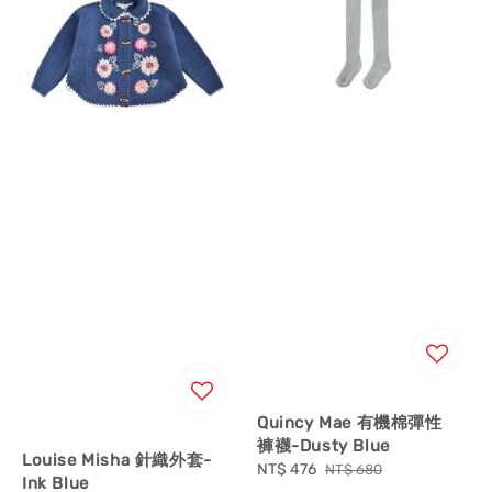
Quincy Mae 有機棉彈性
褲襪-Dusty Blue
Louise Misha 針織外套-
Sale
NT$ 476
Regular
NT$ 680
Ink Blue