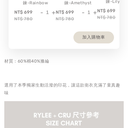
鍊-Lily
鍊-Rainbow
鍊-Amethyst
-
NT$ 699
-
+
-
+
NT$ 699
NT$ 699
NT$ 780
NT$ 780
NT$ 780
加入購物車
材質：60%棉40%滌綸
選用了本季獨家生動活潑的印花，讓這款衛衣充滿了童真趣
味