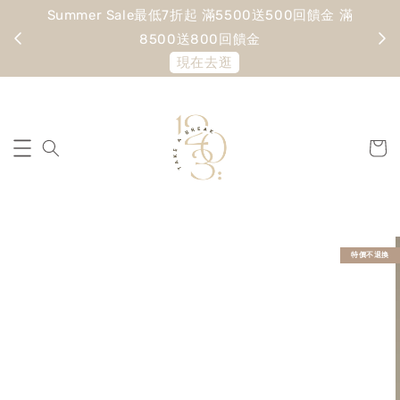
Summer Sale最低7折起 滿5500送500回饋金 滿
寵愛
8500送800回饋金
現在去逛
特價不退換