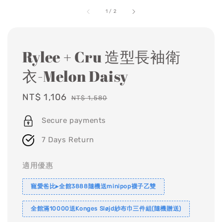
1
/
2
Rylee + Cru 造型長袖衛
衣-Melon Daisy
Sale
NT$ 1,106
Regular
NT$ 1,580
price
price
Secure payments
7 Days Return
適用優惠
寵愛爸比▸全館3888隨機送minipop襪子乙雙
全館滿10000送Konges Sløjd紗布巾三件組(隨機贈送)