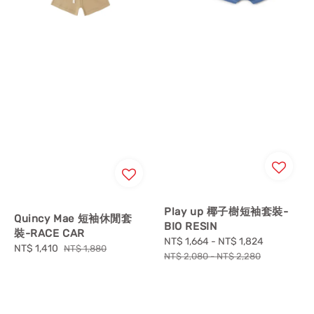
Play up 椰子樹短袖套裝-
Quincy Mae 短袖休閒套
BIO RESIN
裝-RACE CAR
Sale
NT$ 1,664
-
NT$ 1,824
Regular
Sale
NT$ 1,410
Regular
NT$ 1,880
price
price
NT$ 2,080
-
NT$ 2,280
price
price