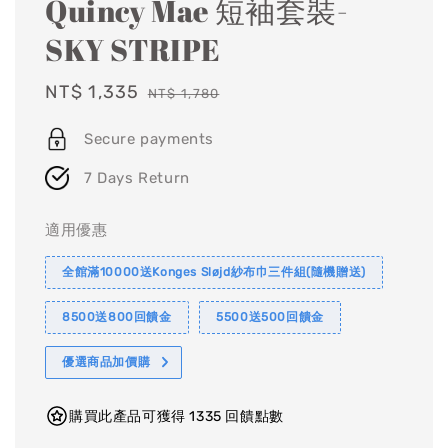
Quincy Mae 短袖套裝-
SKY STRIPE
Sale
NT$ 1,335
Regular
NT$ 1,780
price
price
Secure payments
7 Days Return
適用優惠
全館滿10000送Konges Sløjd紗布巾三件組(隨機贈送)
8500送800回饋金
5500送500回饋金
優選商品加價購
購買此產品可獲得 1335 回饋點數