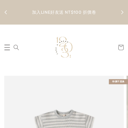
金 滿
全館
加入LINE好友送 NT$100 折價卷
特價不退換