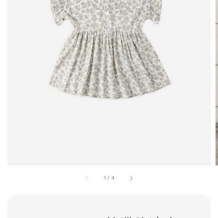
1
/
4