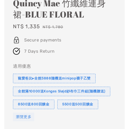
Quincy Mae 竹纖維連身
裙-BLUE FLORAL
Sale
NT$ 1,335
Regular
NT$ 1,780
price
price
Secure payments
7 Days Return
適用優惠
寵愛爸比▸全館3888隨機送minipop襪子乙雙
全館滿10000送Konges Sløjd紗布巾三件組(隨機贈送)
8500送800回饋金
5500送500回饋金
瀏覽更多