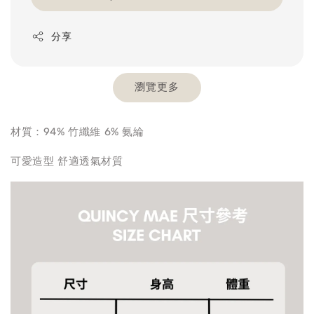
分享
瀏覽更多
材質：94% 竹纖維 6% 氨綸
可愛造型 舒適透氣材質