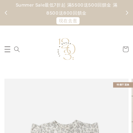
Summer Sale最低7折起 滿5500送500回饋金 滿
寵愛
8500送800回饋金
現在去逛
特價不退換