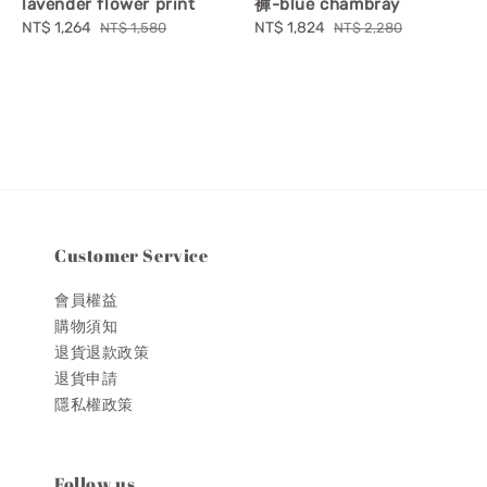
lavender flower print
褲-blue chambray
Sale
NT$ 1,264
Regular
Sale
NT$ 1,824
Regular
NT$ 1,580
NT$ 2,280
price
price
price
price
Customer Service
會員權益
購物須知
退貨退款政策
退貨申請
隱私權政策
Follow us