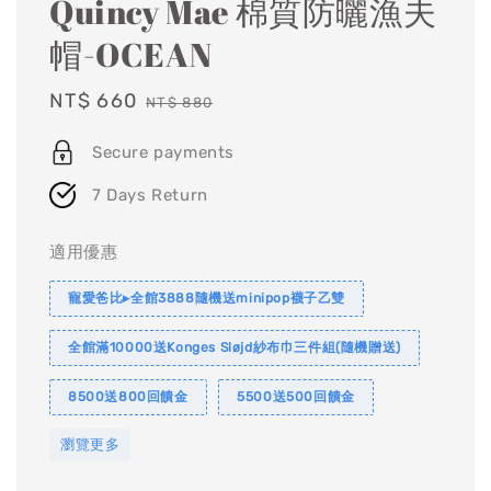
Quincy Mae 棉質防曬漁夫
帽-OCEAN
Sale
NT$ 660
Regular
NT$ 880
price
price
Secure payments
7 Days Return
適用優惠
寵愛爸比▸全館3888隨機送minipop襪子乙雙
全館滿10000送Konges Sløjd紗布巾三件組(隨機贈送)
8500送800回饋金
5500送500回饋金
瀏覽更多