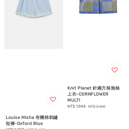
Knit Planet 針織方格無袖
上衣-CORNFLOWER
MULTI
Sale
NT$ 1,944
Regular
NT$ 2,160
price
price
Louise Misha 有機棉刺繡
短褲-Oxford Blue