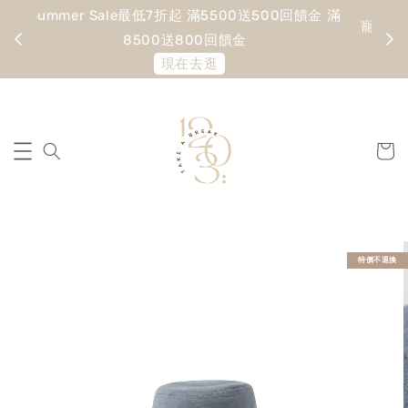
Summer Sale最低7折起 滿5500送500回饋金 滿
寵愛
8500送800回饋金
現在去逛
特價不退換