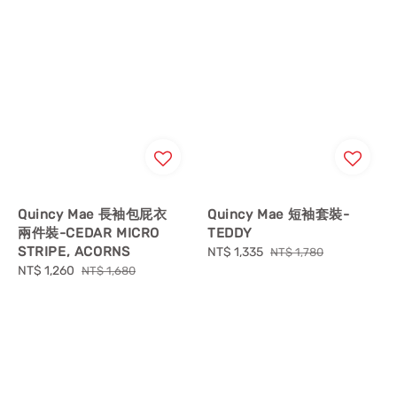
Quincy Mae 長袖包屁衣
Quincy Mae 短袖套裝-
兩件裝-CEDAR MICRO
TEDDY
STRIPE, ACORNS
Sale
NT$ 1,335
Regular
NT$ 1,780
Sale
NT$ 1,260
Regular
price
price
NT$ 1,680
price
price