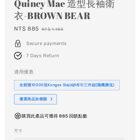
Quincy Mae 造型長袖衛
衣-BROWN BEAR
Sale
NT$ 885
Regular
NT$ 1,180
price
price
Secure payments
7 Days Return
適用優惠
全館滿10000送Konges Sløjd紗布巾三件組(隨機贈送)
優選商品加價購
購買此產品可獲得 885 回饋點數
尺寸