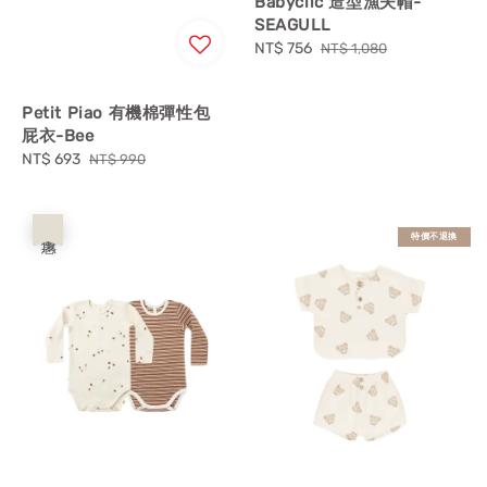
Babyclic 造型漁夫帽-
SEAGULL
Sale
NT$ 756
Regular
NT$ 1,080
price
price
Petit Piao 有機棉彈性包
屁衣-Bee
Sale
NT$ 693
Regular
NT$ 990
price
price
優惠
特價不退換