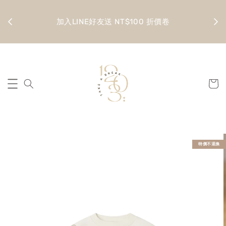
金 滿
全館
加入LINE好友送 NT$100 折價卷
特價不退換