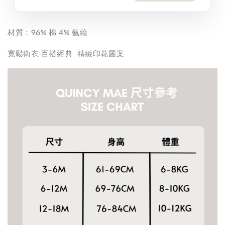
材質：96% 棉 4% 氨綸
寬鬆衛衣 百搭經典 精緻印花圖案