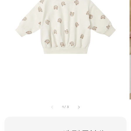
1
/
3