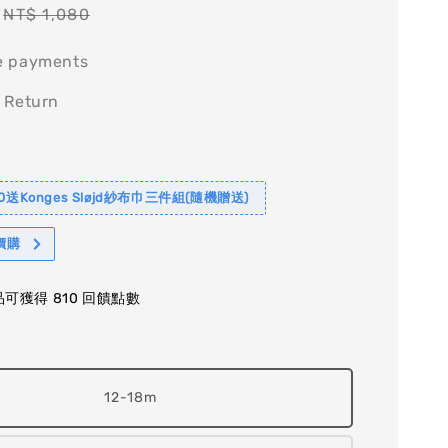
Regular
NT$ 1,080
price
e payments
 Return
0送Konges Sløjd紗布巾三件組(隨機贈送)
價購
可獲得 810 回饋點數
12-18m