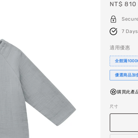
Sale
NT$ 810
price
Secur
7 Days
適用優惠
全館滿1000
優選商品加
購買此產品
尺寸