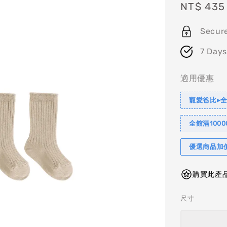
Sale
NT$ 435
price
Secur
7 Days
適用優惠
寵愛爸比▸全
全館滿1000
優選商品加
購買此產品
尺寸