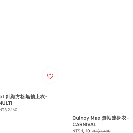
lanet 針織方格無袖上衣-
MULTI
Regular
NT$ 2,160
price
Quincy Mae 無袖連身衣-
CARNIVAL
Sale
NT$ 1,110
Regular
NT$ 1,480