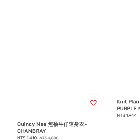
Knit P
PURPLE 
Sale
NT$ 1,944
price
Quincy Mae 無袖牛仔連身衣-
CHAMBRAY
Sale
NT$ 1,410
Regular
NT$ 1,880