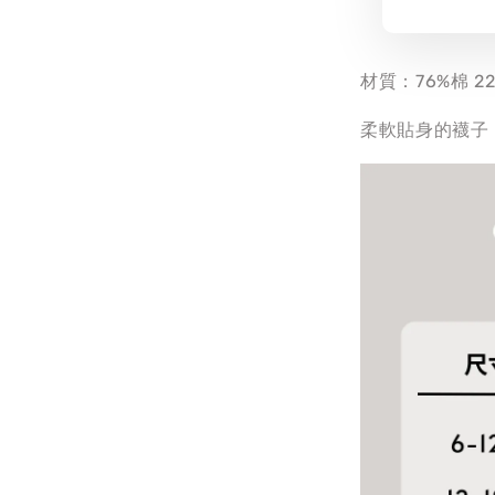
材質：76%棉 2
柔軟貼身的襪子