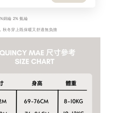
2%錦綸 2% 氨綸
，秋冬穿上既保暖又舒適無負擔