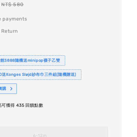
Regular
NT$ 580
price
e payments
 Return
館3888隨機送minipop襪子乙雙
0送Konges Sløjd紗布巾三件組(隨機贈送)
價購
可獲得 435 回饋點數
6-12m