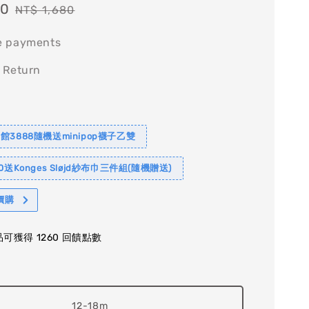
60
Regular
NT$ 1,680
price
e payments
 Return
館3888隨機送minipop襪子乙雙
0送Konges Sløjd紗布巾三件組(隨機贈送)
價購
可獲得 1260 回饋點數
12-18m