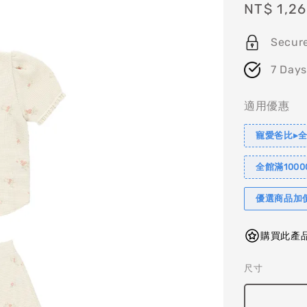
Sale
NT$ 1,2
price
Secur
7 Days
適用優惠
寵愛爸比▸全
全館滿1000
優選商品加
購買此產品
尺寸