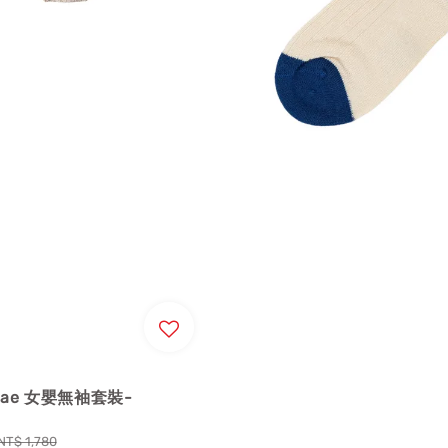
 Mae 女嬰無袖套裝-
Regular
NT$ 1,780