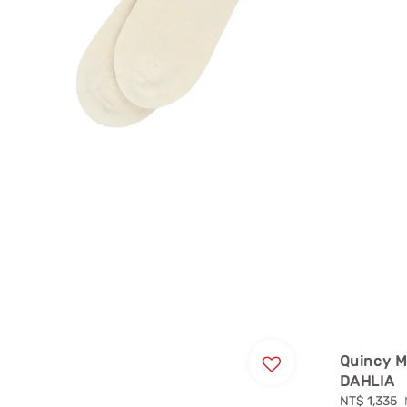
Quincy
DAHLIA
Sale
NT$ 1,335