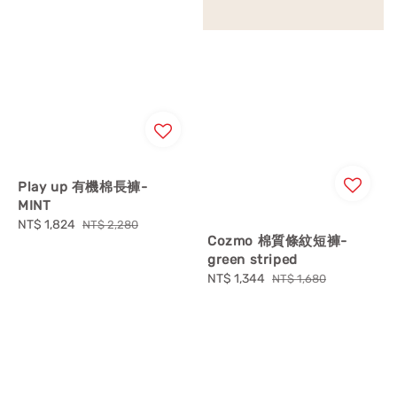
Play up 有機棉長褲-
MINT
Sale
NT$ 1,824
Regular
NT$ 2,280
Cozmo 棉質條紋短褲-
price
price
green striped
Sale
NT$ 1,344
Regular
NT$ 1,680
price
price