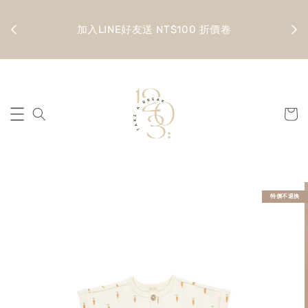
金 滿
全館
加入LINE好友送 NT$100 折價卷
特價不退換