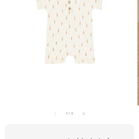
1
/
3