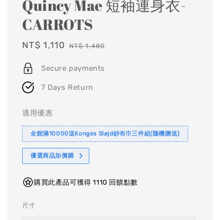
Quincy Mae 短袖連身衣-
CARROTS
Sale
NT$ 1,110
Regular
NT$ 1,480
price
price
Secure payments
7 Days Return
適用優惠
全館滿10000送Konges Sløjd紗布巾三件組(隨機贈送)
優選商品加價購
購買此產品可獲得 1110 回饋點數
尺寸