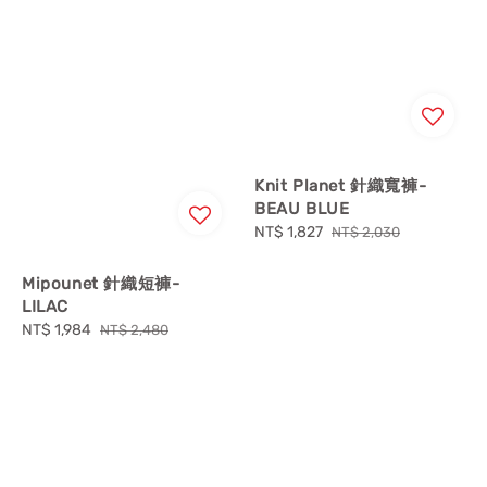
Knit Planet 針織寬褲-
BEAU BLUE
Sale
NT$ 1,827
Regular
NT$ 2,030
price
price
Mipounet 針織短褲-
LILAC
Sale
NT$ 1,984
Regular
NT$ 2,480
price
price