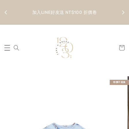
金 滿
全館
加入LINE好友送 NT$100 折價卷
特價不退換