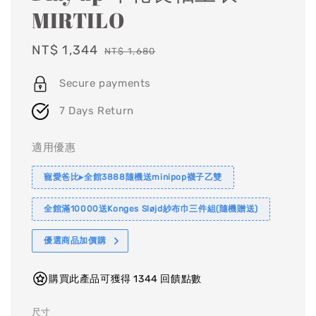
MIRTILO
Sale
NT$ 1,344
Regular
NT$ 1,680
price
price
Secure payments
7 Days Return
適用優惠
寵愛爸比▸全館3888隨機送minipop襪子乙雙
全館滿10000送Konges Sløjd紗布巾三件組(隨機贈送)
優選商品加價購
購買此產品可獲得 1344 回饋點數
尺寸