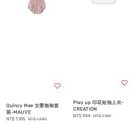
Play up 印花短袖上衣-
Quincy Mae 女嬰無袖套
CREATION
裝-MAUVE
Sale
NT$ 944
Regular
NT$ 1,180
Sale
NT$ 1,185
Regular
NT$ 1,580
price
price
price
price