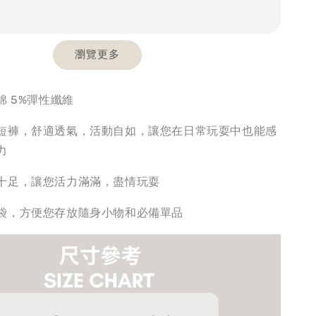
瀏覽更多
棉 5%彈性纖維
短褲，舒適透氣，活動自如，讓您在日常玩耍中也能感
力
十足，讓您活力滿滿，盡情玩耍
袋，方便您存放隨身小物和必備單品