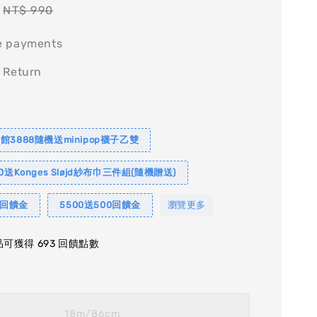
Regular
NT$ 990
price
e payments
 Return
館3888隨機送minipop襪子乙雙
0送Konges Sløjd紗布巾三件組(隨機贈送)
0回饋金
5500送500回饋金
瀏覽更多
可獲得 693 回饋點數
18m/86cm