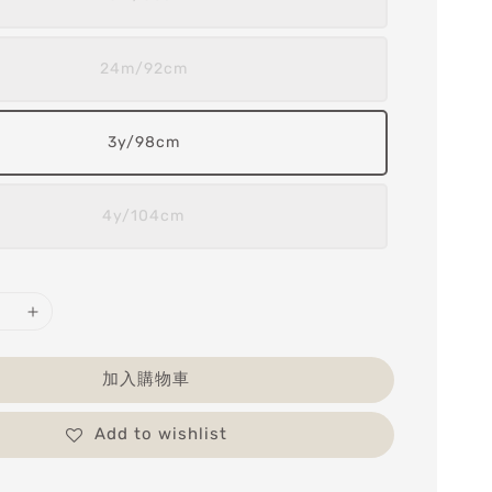
24m/92cm
3y/98cm
4y/104cm
加入購物車
Add to wishlist