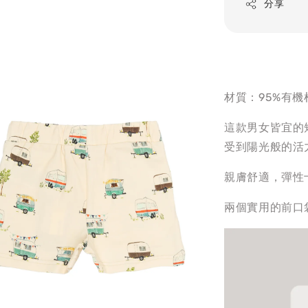
分享
材質：95%有機
這款男女皆宜的
受到陽光般的活
親膚舒適，彈性
兩個實用的前口