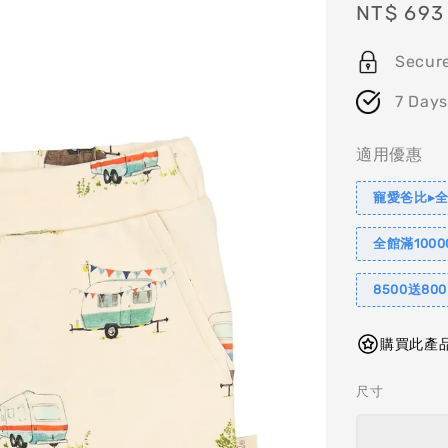
Sale
NT$ 693
price
Secur
7 Days
適用優惠
寵愛爸比▸全
全館滿1000
8500送80
購買此產品
尺寸