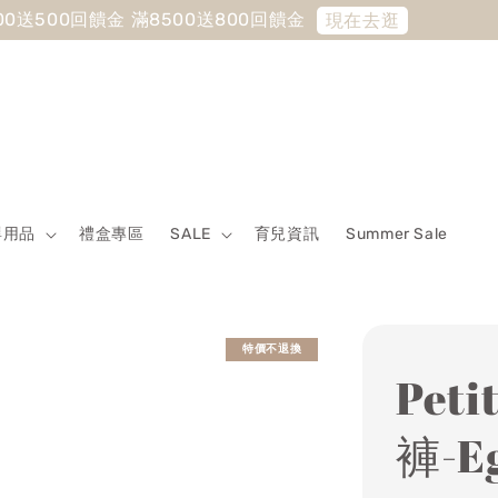
 Sale最低7折起 滿5500送500回饋金 滿8500送800回饋金
嬰用品
禮盒專區
SALE
育兒資訊
Summer Sale
特價不退換
Pet
褲-E