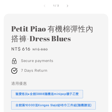
1
/
3
Petit Piao 有機棉彈性內
搭褲-Dress Blues
Sale
NT$ 616
Regular
NT$ 880
price
price
Secure payments
7 Days Return
適用優惠
寵愛爸比▸全館3888隨機送minipop襪子乙雙
全館滿10000送Konges Sløjd紗布巾三件組(隨機贈送)