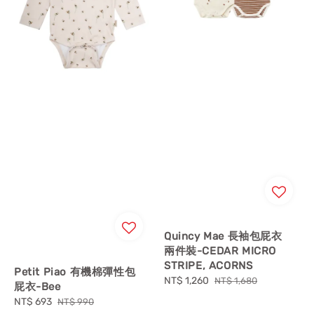
Quincy Mae 長袖包屁衣
兩件裝-CEDAR MICRO
STRIPE, ACORNS
Petit Piao 有機棉彈性包
Sale
NT$ 1,260
Regular
NT$ 1,680
屁衣-Bee
price
price
Sale
NT$ 693
Regular
NT$ 990