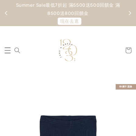
Summer Sale最低7折起 滿5500送500回饋金 滿
寵愛
8500送800回饋金
現在去逛
特價不退換