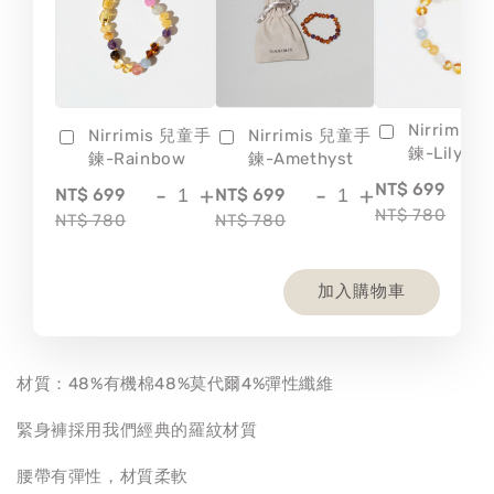
Nirrimis
Nirrimis 兒童手
Nirrimis 兒童手
鍊-Lily
鍊-Rainbow
鍊-Amethyst
-
NT$ 699
-
+
-
+
NT$ 699
NT$ 699
NT$ 780
NT$ 780
NT$ 780
加入購物車
材質：48%有機棉48%莫代爾4%彈性纖維
緊身褲採用我們經典的羅紋材質
腰帶有彈性，材質柔軟