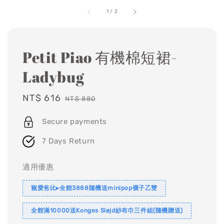
1
/
2
Petit Piao 有機棉短裙-
Ladybug
Sale
NT$ 616
Regular
NT$ 880
price
price
Secure payments
7 Days Return
適用優惠
寵愛爸比▸全館3888隨機送minipop襪子乙雙
全館滿10000送Konges Sløjd紗布巾三件組(隨機贈送)