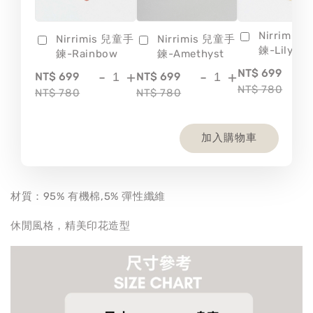
Nirrimis
Nirrimis 兒童手
Nirrimis 兒童手
鍊-Lily
鍊-Rainbow
鍊-Amethyst
-
NT$ 699
-
+
-
+
NT$ 699
NT$ 699
NT$ 780
NT$ 780
NT$ 780
加入購物車
材質：95% 有機棉,5% 彈性纖維
休閒風格，精美印花造型