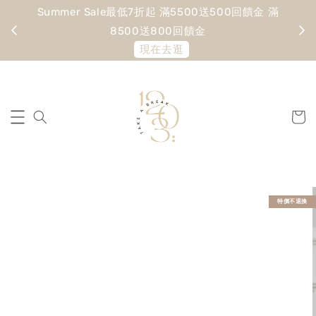
Summer Sale最低7折起 滿5500送500回饋金 滿
寵愛
8500送800回饋金
現在去逛
特價不退換