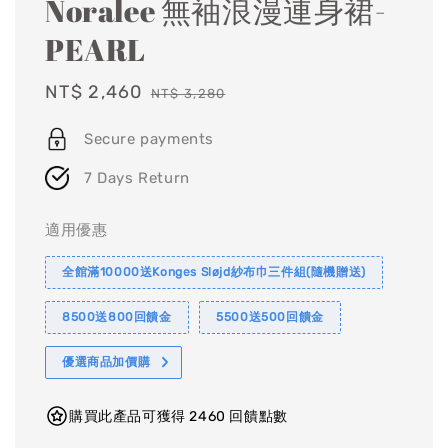
Noralee 無袖浪漫連身裙-
PEARL
Sale
NT$ 2,460
Regular
NT$ 3,280
price
price
Secure payments
7 Days Return
適用優惠
全館滿10000送Konges Sløjd紗布巾三件組(隨機贈送)
8500送800回饋金
5500送500回饋金
優選商品加價購
購買此產品可獲得 2460 回饋點數