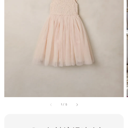
1
/
5