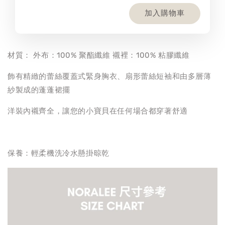
加入購物車
材質： 外布：100% 聚酯纖維 襯裡：100% 粘膠纖維
飾有精緻的蕾絲覆蓋式緊身胸衣、扇形蕾絲短袖和由多層薄
紗製成的蓬蓬裙擺
洋裝內襯齊全，讓您的小寶貝在任何場合都穿著舒適
保養：輕柔機洗冷水懸掛晾乾