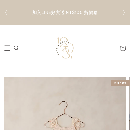
金 滿
全館
加入LINE好友送 NT$100 折價卷
特價不退換