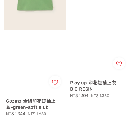
Play up 印花短袖上衣-
BIO RESIN
Sale
NT$ 1,104
Regular
NT$ 1,380
Cozmo 全棉印花短袖上
price
price
衣-green-soft slub
Sale
NT$ 1,344
Regular
NT$ 1,680
price
price