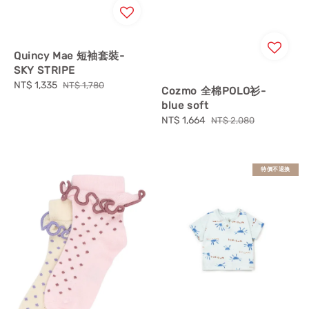
Quincy Mae 短袖套裝-
SKY STRIPE
Sale
NT$ 1,335
Regular
NT$ 1,780
Cozmo 全棉POLO衫-
price
price
blue soft
Sale
NT$ 1,664
Regular
NT$ 2,080
price
price
特價不退換