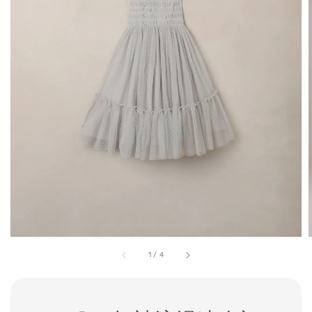
1
/
4