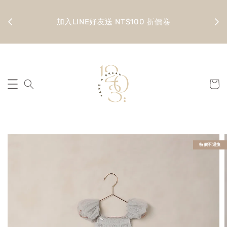
金 滿
全館
加入LINE好友送 NT$100 折價卷
特價不退換