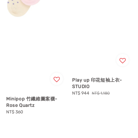
Play up 印花短袖上衣-
STUDIO
Sale
NT$ 944
Regular
NT$ 1,180
Minipop 竹纖維圖案襪-
price
price
Rose Quartz
Regular
NT$ 360
price