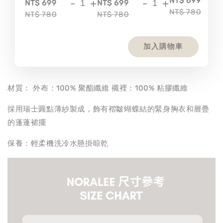
-
NT$ 699
-
+
-
+
NT$ 699
NT$ 699
NT$ 780
NT$ 780
NT$ 780
加入購物車
材質： 外布：100% 聚酯纖維 襯裡：100% 粘膠纖維
採用瑞士圓點薄紗製成，飾有褶皺蝴蝶結的緊身胸衣和層疊
的蓬蓬裙擺
保養：輕柔機洗冷水懸掛晾乾