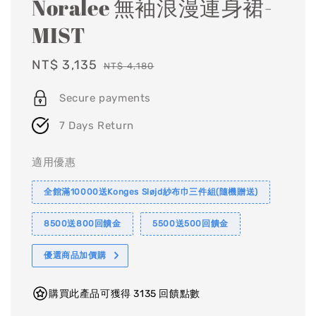
Noralee 無袖浪漫連身裙-
MIST
Sale
NT$ 3,135
Regular
NT$ 4,180
price
price
Secure payments
7 Days Return
適用優惠
全館滿10000送Konges Sløjd紗布巾三件組(隨機贈送)
8500送800回饋金
5500送500回饋金
優選商品加價購
購買此產品可獲得 3135 回饋點數