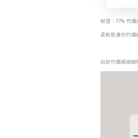
材質：77% 竹纖
柔軟親膚的竹纖
由於竹纖維細緻