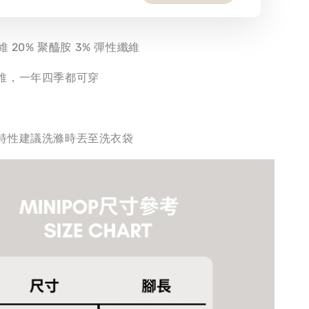
維 20% 聚醯胺 3% 彈性纖維
維，一年四季都可穿
特性建議洗滌時丟至洗衣袋