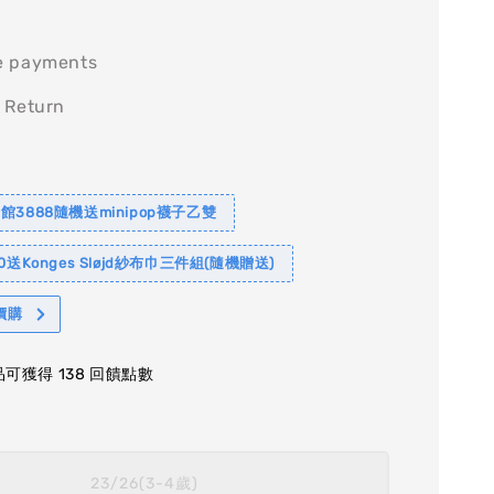
e payments
 Return
館3888隨機送minipop襪子乙雙
0送Konges Sløjd紗布巾三件組(隨機贈送)
價購
可獲得 138 回饋點數
23/26(3-4歲)