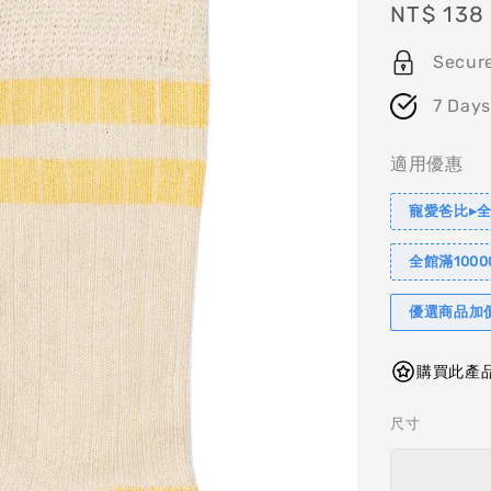
Regular
NT$ 138
price
Secur
7 Days
適用優惠
寵愛爸比▸全
全館滿1000
優選商品加
購買此產品
尺寸