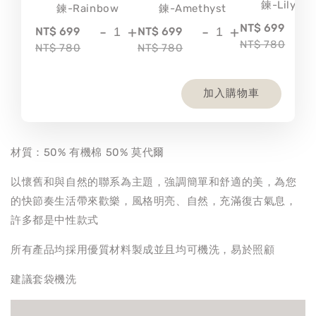
鍊-Lily
鍊-Rainbow
鍊-Amethyst
-
NT$ 699
-
+
-
+
NT$ 699
NT$ 699
NT$ 780
NT$ 780
NT$ 780
加入購物車
材質：50% 有機棉 50% 莫代爾
以懷舊和與自然的聯系為主題，強調簡單和舒適的美，為您
的快節奏生活帶來歡樂，風格明亮、自然，充滿復古氣息，
許多都是中性款式
所有產品均採用優質材料製成並且均可機洗，易於照顧
建議套袋機洗