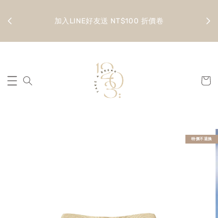
金 滿
全館
加入LINE好友送 NT$100 折價卷
特價不退換