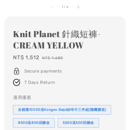
1
/
6
Knit Planet 針織短褲-
CREAM YELLOW
Sale
NT$ 1,512
Regular
NT$ 1,680
price
price
Secure payments
7 Days Return
適用優惠
全館滿10000送Konges Sløjd紗布巾三件組(隨機贈送)
8500送800回饋金
5500送500回饋金