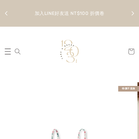
金 滿
全館
加入LINE好友送 NT$100 折價卷
特價不退換