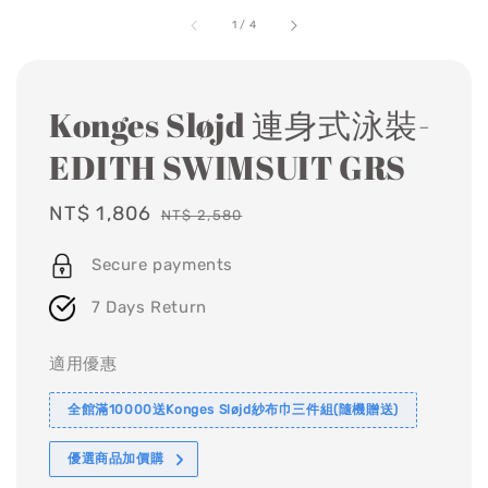
1
/
4
Konges Sløjd 連身式泳裝-
EDITH SWIMSUIT GRS
Sale
NT$ 1,806
Regular
NT$ 2,580
price
price
Secure payments
7 Days Return
適用優惠
全館滿10000送Konges Sløjd紗布巾三件組(隨機贈送)
優選商品加價購