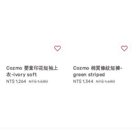
Cozmo 嬰童印花短袖上
Cozmo 棉質條紋短褲-
衣-ivory soft
green striped
Sale
NT$ 1,264
Regular
Sale
NT$ 1,344
Regular
NT$ 1,580
NT$ 1,680
price
price
price
price