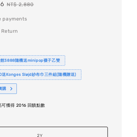
16
Regular
NT$ 2,880
price
e payments
 Return
館3888隨機送minipop襪子乙雙
0送Konges Sløjd紗布巾三件組(隨機贈送)
價購
可獲得 2016 回饋點數
2Y