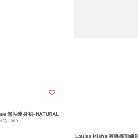
 Mae 無袖連身裙-NATURAL
Regular
NT$ 1,880
price
Louise Misha 有機棉刺繡