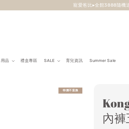
 Sale最低7折起 滿5500送500回饋金 滿8500送800回饋金
嬰用品
禮盒專區
SALE
育兒資訊
Summer Sale
特價不退換
Kon
內褲