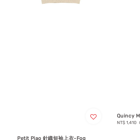
Quincy
Sale
NT$ 1,410
price
Petit Piao 針織短袖上衣-Fog