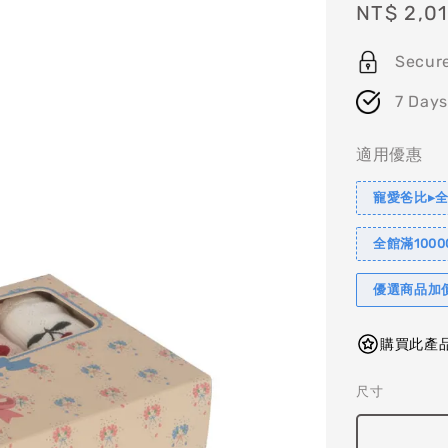
Sale
NT$ 2,0
price
Secur
7 Days
適用優惠
寵愛爸比▸全
全館滿1000
優選商品加
購買此產品
尺寸