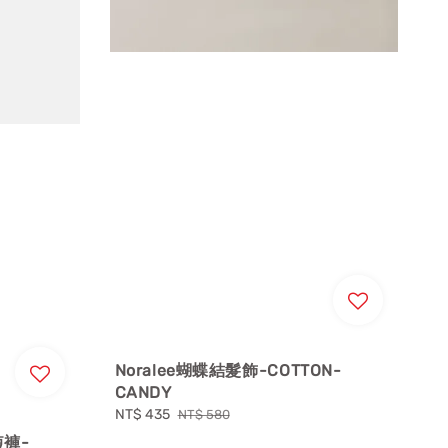
Noralee蝴蝶結髮飾-COTTON-
CANDY
Sale
NT$ 435
Regular
NT$ 580
price
price
短褲-