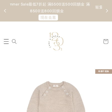
Summer Sale最低7折起 滿5500送500回饋金 滿
寵愛
8500送800回饋金
現在去逛
特價不退換