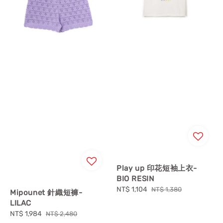
Play up 印花短袖上衣-
BIO RESIN
Sale
NT$ 1,104
Regular
NT$ 1,380
Mipounet 針織短褲-
price
price
LILAC
Sale
NT$ 1,984
Regular
NT$ 2,480