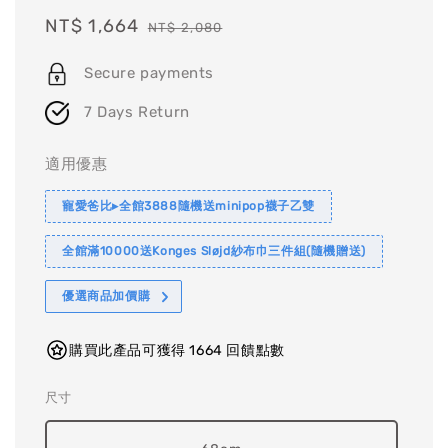
Sale
NT$ 1,664
Regular
NT$ 2,080
price
price
Secure payments
7 Days Return
適用優惠
寵愛爸比▸全館3888隨機送minipop襪子乙雙
全館滿10000送Konges Sløjd紗布巾三件組(隨機贈送)
優選商品加價購
購買此產品可獲得 1664 回饋點數
尺寸