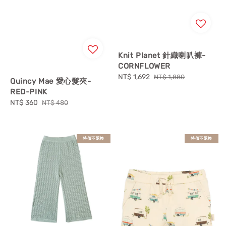
Knit Planet 針織喇叭褲-
CORNFLOWER
Sale
NT$ 1,692
Regular
NT$ 1,880
Quincy Mae 愛心髮夾-
price
price
RED-PINK
Sale
NT$ 360
Regular
NT$ 480
price
price
特價不退換
特價不退換