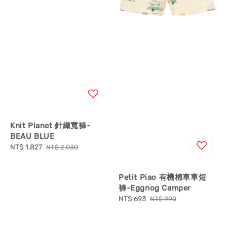
Knit Planet 針織寬褲-
BEAU BLUE
Sale
NT$ 1,827
Regular
NT$ 2,030
price
price
Petit Piao 有機棉車車短
褲-Eggnog Camper
Sale
NT$ 693
Regular
NT$ 990
price
price