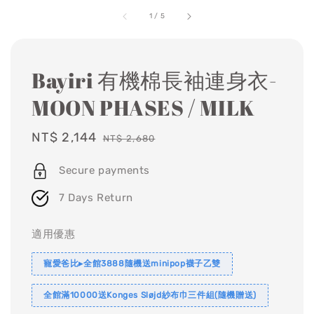
1
/
5
Bayiri 有機棉長袖連身衣-
MOON PHASES / MILK
Sale
NT$ 2,144
Regular
NT$ 2,680
price
price
Secure payments
7 Days Return
適用優惠
寵愛爸比▸全館3888隨機送minipop襪子乙雙
全館滿10000送Konges Sløjd紗布巾三件組(隨機贈送)