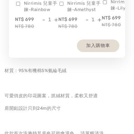
Nirrimis
Nirrimis 兒童手
Nirrimis 兒童手
鍊-Lily
鍊-Rainbow
鍊-Amethyst
-
NT$ 699
-
+
-
+
NT$ 699
NT$ 699
NT$ 780
NT$ 780
NT$ 780
加入購物車
材質：95%有機棉5%氨綸毛絨
可愛俏皮的印花圖案，抓絨材質，柔軟又舒適
肩開釦設計只到24m的尺寸
此款首次洗滌時其底色可能會退色， 請單獨清洗