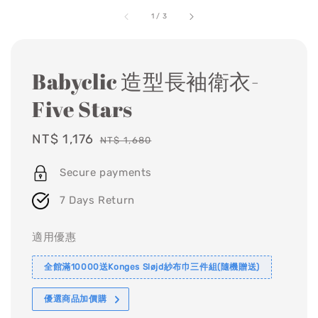
1
/
3
Babyclic 造型長袖衛衣-
Five Stars
Sale
NT$ 1,176
Regular
NT$ 1,680
price
price
Secure payments
7 Days Return
適用優惠
全館滿10000送Konges Sløjd紗布巾三件組(隨機贈送)
優選商品加價購