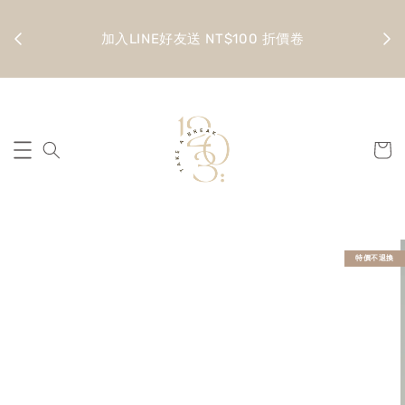
金 滿
全館
加入LINE好友送 NT$100 折價卷
特價不退換