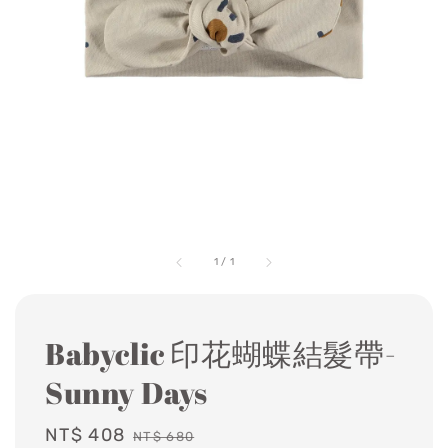
1
/
1
Babyclic 印花蝴蝶結髮帶-
Sunny Days
Sale
NT$ 408
Regular
NT$ 680