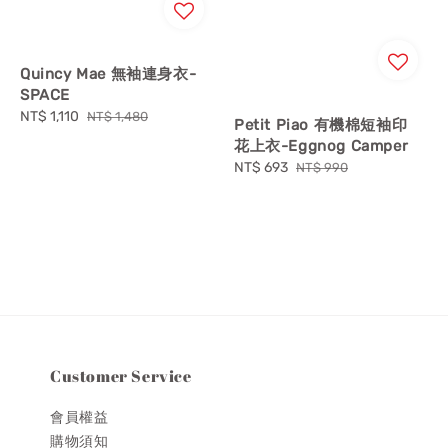
Quincy Mae 無袖連身衣-
SPACE
Sale
NT$ 1,110
Regular
NT$ 1,480
Petit Piao 有機棉短袖印
price
price
花上衣-Eggnog Camper
Sale
NT$ 693
Regular
NT$ 990
price
price
Customer Service
會員權益
購物須知