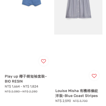
Play up 椰子樹短袖套裝-
BIO RESIN
Sale
NT$ 1,664
-
NT$ 1,824
Regular
Louise Misha 有機棉條紋
price
price
NT$ 2,080
-
NT$ 2,280
洋裝-Blue Coast Stripes
Sale
NT$ 2,590
Regular
NT$ 3,700
price
price