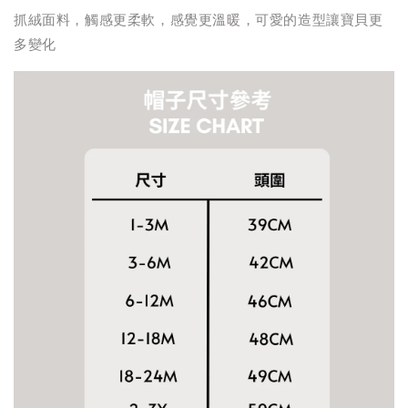
抓絨面料，觸感更柔軟，感覺更溫暖，可愛的造型讓寶貝更
多變化