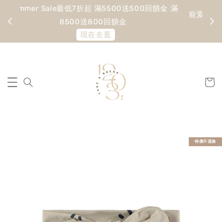
Summer Sale最低7折起 滿5500送500回饋金 滿
寵愛
8500送800回饋金
現在去逛
特價不退換