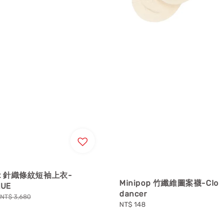
et 針織條紋短袖上衣-
Minipop 竹纖維圖案襪-Clo
LUE
dancer
Regular
NT$ 3,680
Regular
NT$ 148
price
price