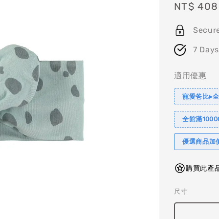
Sale
NT$ 408
price
Secur
7 Days
適用優惠
寵愛爸比▸全
全館滿1000
優選商品加
購買此產品
尺寸