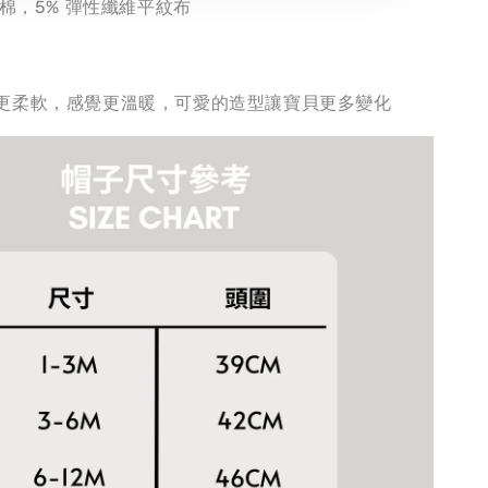
機棉，5% 彈性纖維平紋布
更柔軟，感覺更溫暖，可愛的造型讓寶貝更多變化