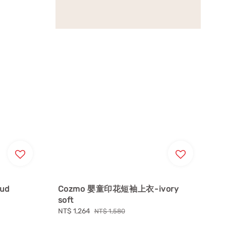
ud
Cozmo 嬰童印花短袖上衣-ivory
soft
Sale
NT$ 1,264
Regular
NT$ 1,580
price
price