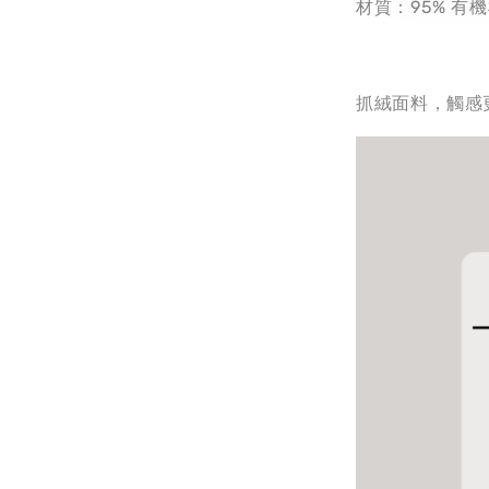
材質：95% 有
抓絨面料，觸感