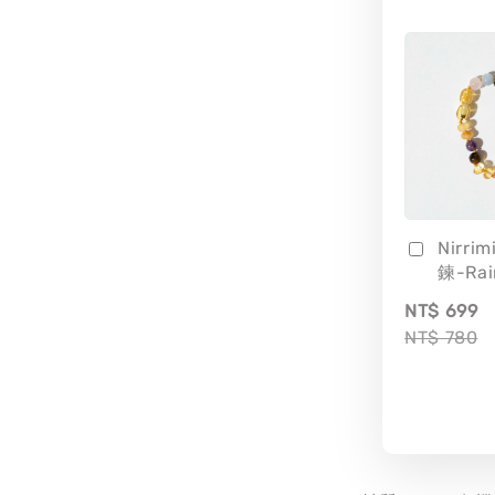
Nirri
鍊-Ra
NT$ 699
NT$ 780