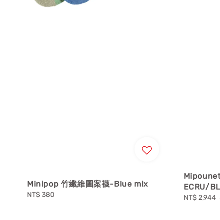
Mipoun
Minipop 竹纖維圖案襪-Blue mix
ECRU/B
Regular
NT$ 380
Sale
NT$ 2,944
price
price