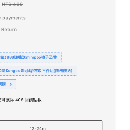
Regular
NT$ 680
price
e payments
 Return
館3888隨機送minipop襪子乙雙
0送Konges Sløjd紗布巾三件組(隨機贈送)
價購
可獲得 408 回饋點數
12-24m