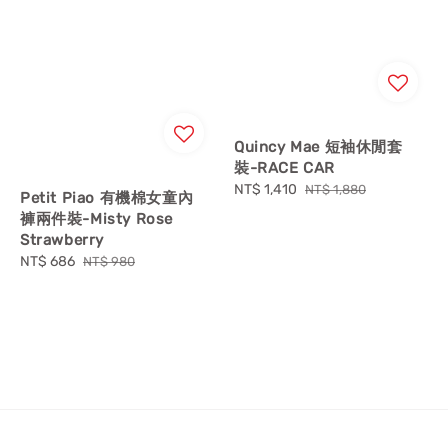
Quincy Mae 短袖休閒套
裝-RACE CAR
Sale
NT$ 1,410
Regular
NT$ 1,880
Petit Piao 有機棉女童內
price
price
褲兩件裝-Misty Rose
Strawberry
Sale
NT$ 686
Regular
NT$ 980
price
price