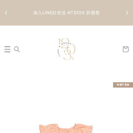
金 滿
全館
加入LINE好友送 NT$100 折價卷
特價不退換