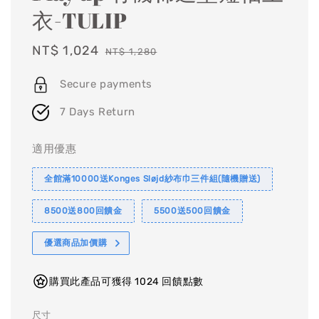
衣-TULIP
Sale
NT$ 1,024
Regular
NT$ 1,280
price
price
Secure payments
7 Days Return
適用優惠
全館滿10000送Konges Sløjd紗布巾三件組(隨機贈送)
8500送800回饋金
5500送500回饋金
優選商品加價購
購買此產品可獲得 1024 回饋點數
尺寸