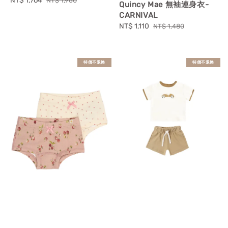
Sale
NT$ 1,764
Regular
NT$ 1,960
Quincy Mae 無袖連身衣-
price
price
CARNIVAL
Sale
NT$ 1,110
Regular
NT$ 1,480
price
price
特價不退換
特價不退換