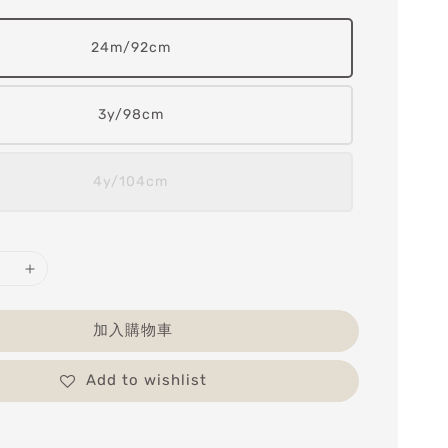
24m/92cm
3y/98cm
4y/104cm
加入購物車
Add to wishlist