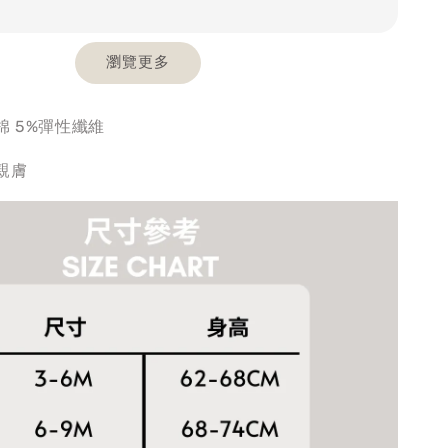
瀏覽更多
棉 5%彈性纖維
親膚