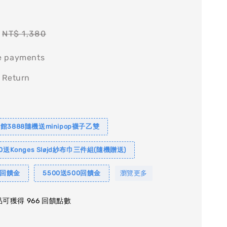
Regular
NT$ 1,380
price
e payments
 Return
館3888隨機送minipop襪子乙雙
0送Konges Sløjd紗布巾三件組(隨機贈送)
0回饋金
5500送500回饋金
瀏覽更多
可獲得 966 回饋點數