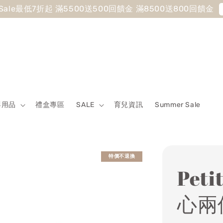
 Sale最低7折起 滿5500送500回饋金 滿8500送800回饋金
嬰用品
禮盒專區
SALE
育兒資訊
Summer Sale
特價不退換
Pet
心兩件