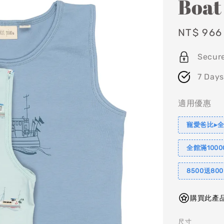
Boat
Sale
NT$ 966
price
Secur
7 Days
適用優惠
寵愛爸比▸全
全館滿1000
8500送80
購買此產品
尺寸