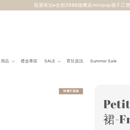
 Sale最低7折起 滿5500送500回饋金 滿8500送800回饋金
嬰用品
禮盒專區
SALE
育兒資訊
Summer Sale
特價不退換
Pet
裙-Fr