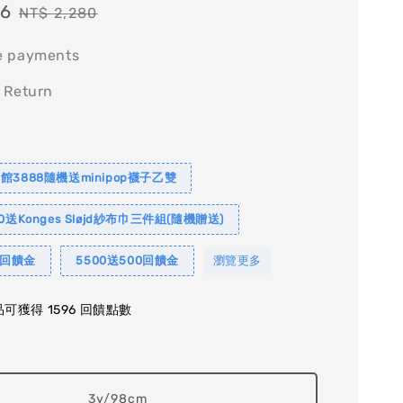
96
Regular
NT$ 2,280
price
e payments
 Return
館3888隨機送minipop襪子乙雙
0送Konges Sløjd紗布巾三件組(隨機贈送)
0回饋金
5500送500回饋金
瀏覽更多
可獲得 1596 回饋點數
3y/98cm