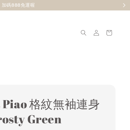
現在去逛
it Piao 格紋無袖連身
osty Green