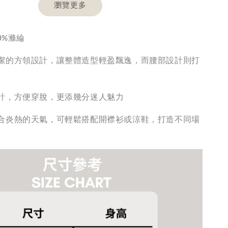
瀏覽更多
0%滌綸
潔的方領設計，讓整體造型輕盈飄逸，而腰部設計則打
計，方便穿脫，更添幾分迷人魅力
合炎熱的天氣，可輕鬆搭配開襟衫或涼鞋，打造不同場