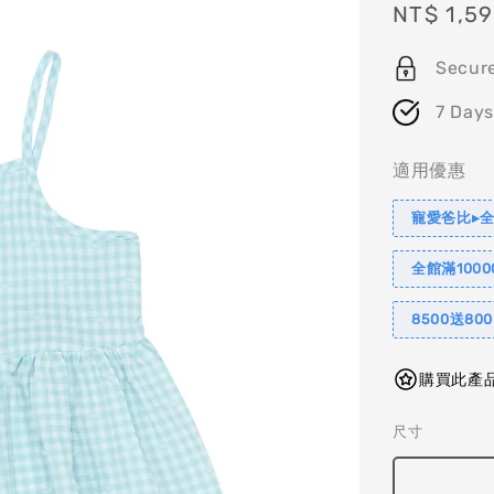
Sale
NT$ 1,5
price
Secur
7 Days
適用優惠
寵愛爸比▸全
全館滿1000
8500送80
購買此產品
尺寸