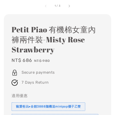
1
/
3
Petit Piao 有機棉女童內
褲兩件裝-Misty Rose
Strawberry
Sale
NT$ 686
Regular
NT$ 980
price
price
Secure payments
7 Days Return
適用優惠
寵愛爸比▸全館3888隨機送minipop襪子乙雙