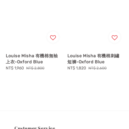
Louise Misha 有機棉無袖
Louise Misha 有機棉刺繡
上衣-Oxford Blue
短褲-Oxford Blue
Sale
NT$ 1,960
Regular
Sale
NT$ 1,820
Regular
NT$ 2,800
NT$ 2,600
price
price
price
price
Customer Service