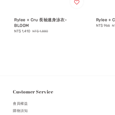
Rylee + Cru 長袖連身泳衣-
Rylee +
BLOOM
Sale
NT$ 966
R
N
price
p
Sale
NT$ 1,410
Regular
NT$ 1,880
price
price
Customer Service
會員權益
購物須知