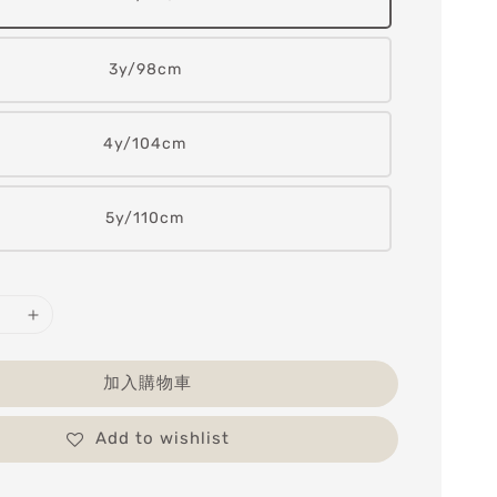
3y/98cm
4y/104cm
5y/110cm
加入購物車
Add to wishlist