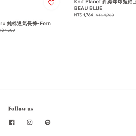
Knit Planet 針織球球短袖
BEAU BLUE
Sale
NT$ 1,764
Regular
NT$ 1,960
price
price
 Cru 純棉透氣長褲-Fern
egular
T$ 1,380
rice
Follow us