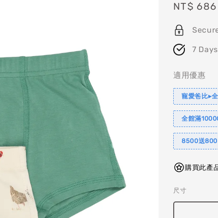
Sale
NT$ 686
price
Secur
7 Days
適用優惠
寵愛爸比▸全
全館滿1000
8500送80
購買此產品
尺寸