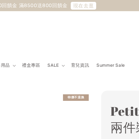
 Sale最低7折起 滿5500送500回饋金 滿8500送800回饋金
嬰用品
禮盒專區
SALE
育兒資訊
Summer Sale
特價不退換
Pet
兩件裝