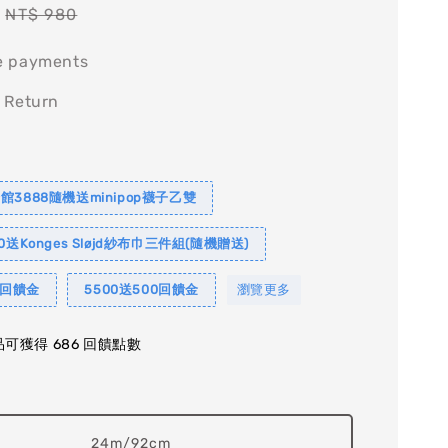
Regular
NT$ 980
price
e payments
 Return
館3888隨機送minipop襪子乙雙
0送Konges Sløjd紗布巾三件組(隨機贈送)
0回饋金
5500送500回饋金
瀏覽更多
可獲得 686 回饋點數
24m/92cm