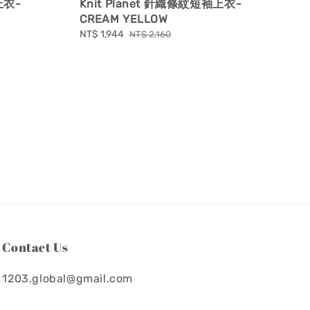
上衣-
Knit Planet 針織條紋短袖上衣-
CREAM YELLOW
Sale
NT$ 1,944
Regular
NT$ 2,160
price
price
Contact Us
1203.global@gmail.com