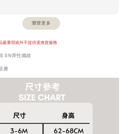
瀏覽更多
商品嚴重瑕疵外不提供退換貨服務
棉 5%彈性纖維
親膚