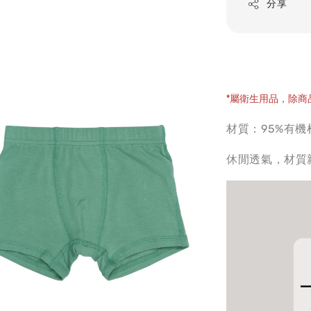
分享
*屬衛生用品，除
材質：95%有機
休閒透氣，材質