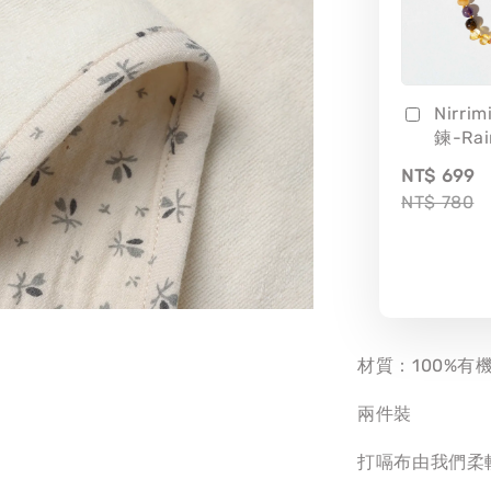
Nirri
鍊-Ra
NT$ 699
NT$ 780
材質：100%有
兩件裝
打嗝布由我們柔