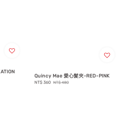
ATION
Quincy Mae 愛心髮夾-RED-PINK
Sale
NT$ 360
Regular
NT$ 480
price
price