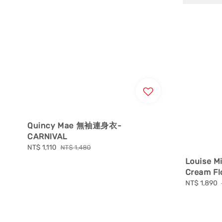
Quincy Mae 無袖連身衣-
CARNIVAL
Sale
NT$ 1,110
Regular
NT$ 1,480
price
price
Louise
Cream Fl
Sale
NT$ 1,890
price