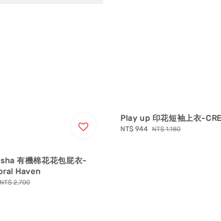
Play up 印花短袖上衣-CRE
Sale
NT$ 944
Regular
NT$ 1,180
price
price
 Misha 有機棉花花包屁衣-
oral Haven
Regular
NT$ 2,700
price