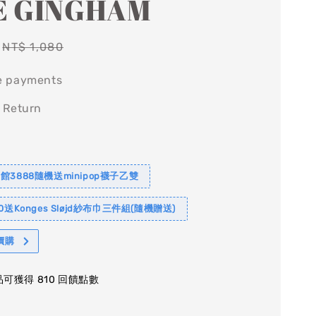
E GINGHAM
Regular
NT$ 1,080
price
e payments
 Return
館3888隨機送minipop襪子乙雙
0送Konges Sløjd紗布巾三件組(隨機贈送)
價購
可獲得 810 回饋點數