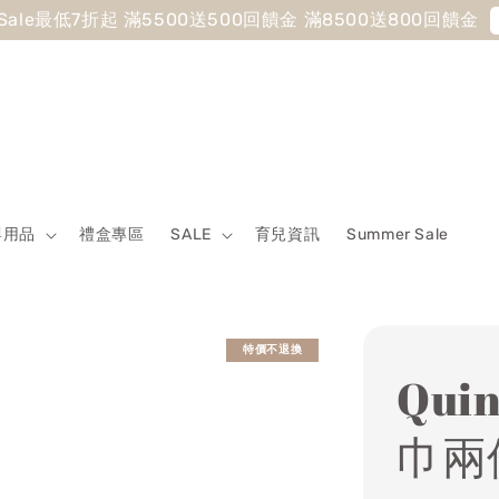
 Sale最低7折起 滿5500送500回饋金 滿8500送800回饋金
嬰用品
禮盒專區
SALE
育兒資訊
Summer Sale
特價不退換
Qui
巾兩件