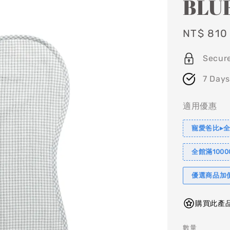
BLU
Sale
NT$ 810
price
Secur
7 Days
適用優惠
寵愛爸比▸全
全館滿1000
優選商品加
購買此產品
數量