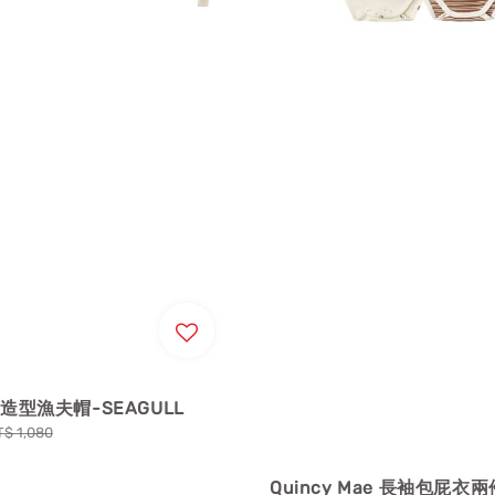
ic 造型漁夫帽-SEAGULL
egular
T$ 1,080
ice
Quincy Mae 長袖包屁衣兩