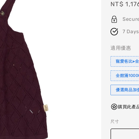
Sale
NT$ 1,17
price
Secur
7 Days
適用優惠
寵愛爸比▸全
全館滿1000
優選商品加
購買此產品
尺寸