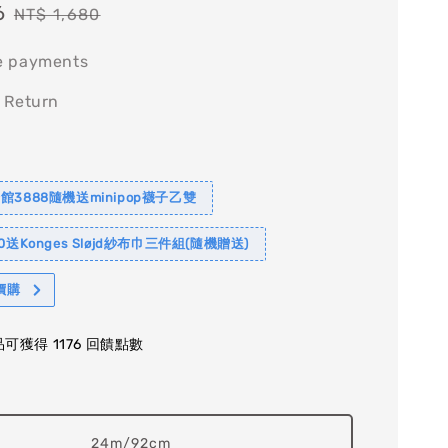
6
Regular
NT$ 1,680
price
e payments
 Return
館3888隨機送minipop襪子乙雙
0送Konges Sløjd紗布巾三件組(隨機贈送)
價購
可獲得 1176 回饋點數
24m/92cm