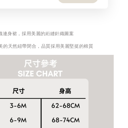
o 的針織連身裙，採用美麗的絎縫針織圖案
美的天然紐帶閉合，品質採用美麗堅挺的棉質