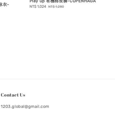
Play up 有機棉長褲-COPENHAGA
泳衣-
Sale
NT$ 1,024
Regular
NT$ 1,280
price
price
Contact Us
1203.global@gmail.com