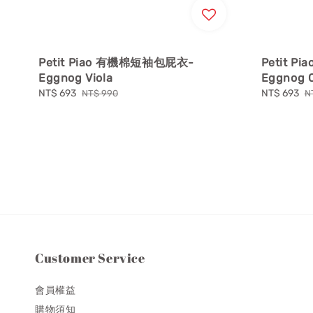
Petit Piao 有機棉短袖包屁衣-
Petit 
Eggnog Viola
Eggnog 
Sale
NT$ 693
Regular
Sale
NT$ 693
R
NT$ 990
N
price
price
price
p
Customer Service
會員權益
購物須知