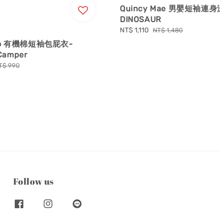
Quincy Mae 男嬰短袖連身
DINOSAUR
Sale
NT$ 1,110
Regular
NT$ 1,480
price
price
Piao 有機棉短袖包屁衣-
Camper
egular
T$ 990
rice
Follow us