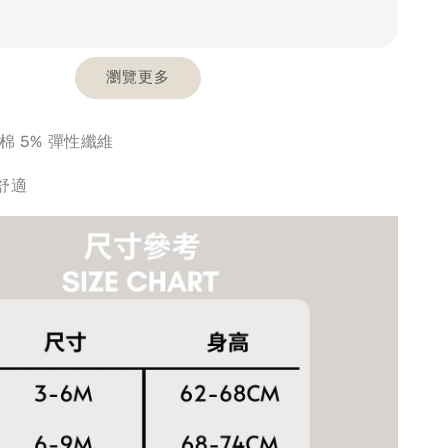
瀏覽更多
棉 5% 彈性纖維
舒適