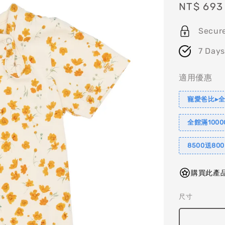
Sale
NT$ 693
price
Secur
7 Days
適用優惠
寵愛爸比▸全
全館滿1000
8500送80
購買此產品
尺寸