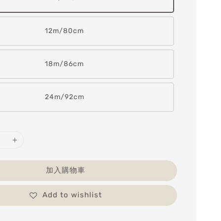
12m/80cm
18m/86cm
24m/92cm
加入購物車
Add to wishlist