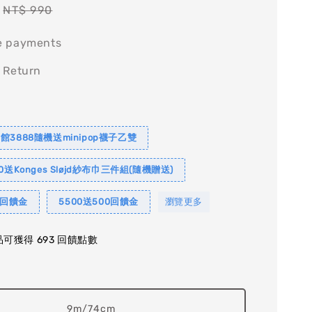
Regular
NT$ 990
price
e payments
 Return
館3888隨機送minipop襪子乙雙
0送Konges Sløjd紗布巾三件組(隨機贈送)
0回饋金
5500送500回饋金
瀏覽更多
可獲得 693 回饋點數
9m/74cm