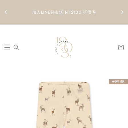
金 滿
全館
加入LINE好友送 NT$100 折價卷
特價不退換