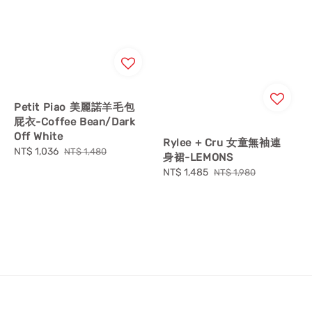
Petit Piao 美麗諾羊毛包
屁衣-Coffee Bean/Dark
Off White
Rylee + Cru 女童無袖連
Sale
NT$ 1,036
Regular
NT$ 1,480
身裙-LEMONS
price
price
Sale
NT$ 1,485
Regular
NT$ 1,980
price
price