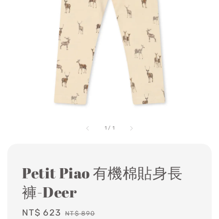
1
/
1
Petit Piao 有機棉貼身長
褲-Deer
Sale
NT$ 623
Regular
NT$ 890