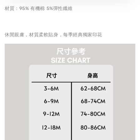
材質：95% 有機棉 5%彈性纖維
休閒親膚，材質柔軟貼身，每季經典獨家印花