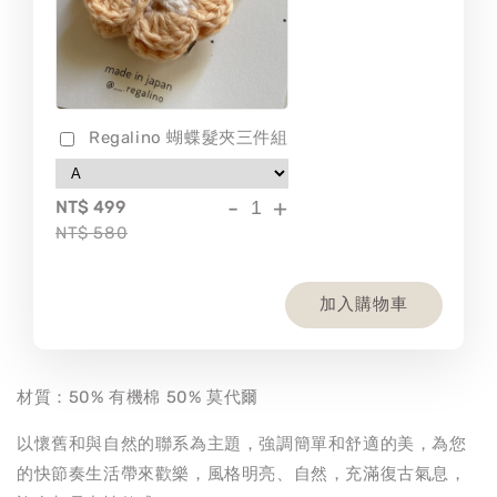
Regalino 蝴蝶髮夾三件組
-
+
NT$ 499
NT$ 580
加入購物車
材質：50% 有機棉 50% 莫代爾
以懷舊和與自然的聯系為主題，強調簡單和舒適的美，為您
的快節奏生活帶來歡樂，風格明亮、自然，充滿復古氣息，