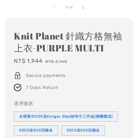
1
/
6
Knit Planet 針織方格無袖
上衣-PURPLE MULTI
Sale
NT$ 1,944
Regular
NT$ 2,160
price
price
Secure payments
7 Days Return
適用優惠
全館滿10000送Konges Sløjd紗布巾三件組(隨機贈送)
8500送800回饋金
5500送500回饋金