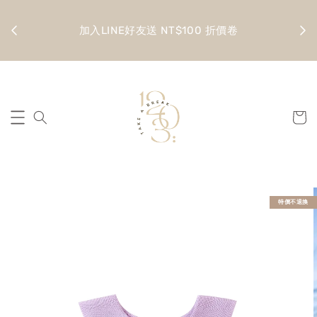
金 滿
全館
加入LINE好友送 NT$100 折價卷
特價不退換