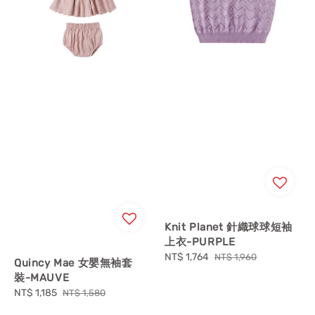
Knit Planet 針織球球短袖
上衣-PURPLE
Sale
NT$ 1,764
Regular
NT$ 1,960
Quincy Mae 女嬰無袖套
price
price
裝-MAUVE
Sale
NT$ 1,185
Regular
NT$ 1,580
price
price