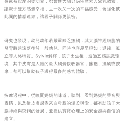
長或被按摩的嬰幼兒，都會使大腦分泌催產素與泌乳激素，
讓親子雙方感覺幸福，且一次又一次的幸福感受，會強化彼
此間的情感連結，讓親子關係更親密。
研究也發現，幼兒幼年若嚴重缺乏撫觸，其大腦神經細胞的
發育將遠遠落後於一般幼兒。同時也容易呈現如：退縮、孤
立等人格特質。Sylvie解釋，孩子出生後，透過五感認識環
境，其中皮膚是人體的最大觸覺接收器官，擁抱、撫觸或按
摩，都可以幫助孩子獲得最多的感官體驗，
按摩過程中，從嗅聞媽媽的味道，聽到、看到媽媽的聲音與
表情，以及從皮膚感覺來自母親的溫柔與愛，都有助孩子大
腦神經與突觸的發展，並提供寶寶心理上的安全感與自信的
建立。