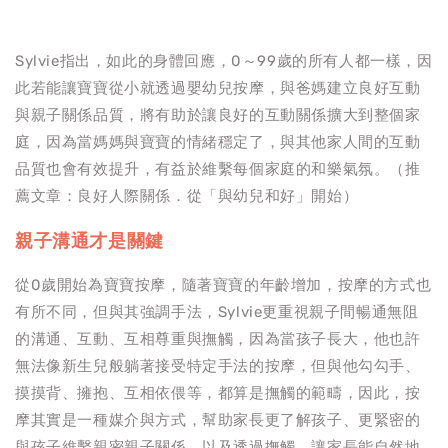
Sylvie指出，如此的身體回應，0～99歲的所有人都一樣，因
此若能讓寶寶從小就透過嬰幼兒按摩，與爸媽建立良好互動
與親子關係品質，將有助於讓良好的互動關係擴大到整個家
庭，因為當媽媽與寶寶的情緒穩定了，與其他家人間的互動
品質也會有效提升，有益於維繫每個家庭的和樂氣氛。（推
薦文章：良好人際關係．從「與幼兒和好」開始）
親子溝通才是關鍵
從0歲開始為寶寶按摩，隨著寶寶的年齡增加，按摩的方式也
有所不同，但與其強調手法，Sylvie更重視親子間暢通無阻
的溝通、互動、互相尊重與撫觸，因為當孩子長大，他也許
無法像新生兒般躺著接受特定手法的按摩，但與他勾勾手、
摸摸背、擁抱、互相依偎等，都算是撫觸的範疇，因此，按
摩其實是一種媒介與方式，幫助家長更了解孩子、更緊密的
與孩子維繫親密親子關係，以及透過撫觸，讓家長能自然地