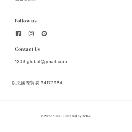
Follow us
Contact Us
1203.global@gmail.com
以恩國際貿易 94172384
© 2026 1203:. Powered by 1203: