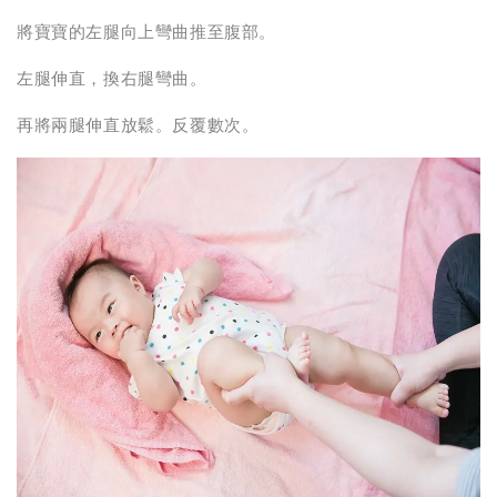
將寶寶的左腿向上彎曲推至腹部。
左腿伸直，換右腿彎曲。
再將兩腿伸直放鬆。反覆數次。