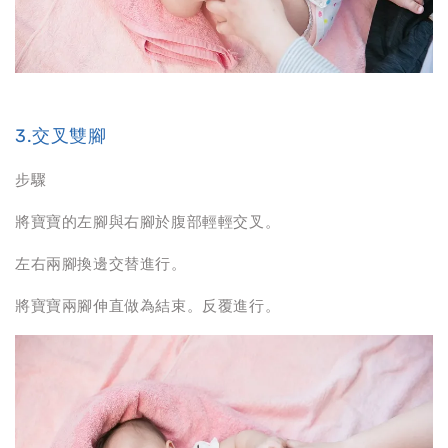
3.交叉雙腳
步驟
將寶寶的左腳與右腳於腹部輕輕交叉。
左右兩腳換邊交替進行。
將寶寶兩腳伸直做為結束。反覆進行。