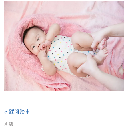
5.踩腳踏車
步驟