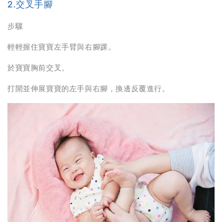
2.交叉手腳
步驟
輕輕握住寶寶左手臂與右腳踝。
於寶寶胸前交叉。
打開並伸展寶寶的左手與右腳，換邊反覆進行。