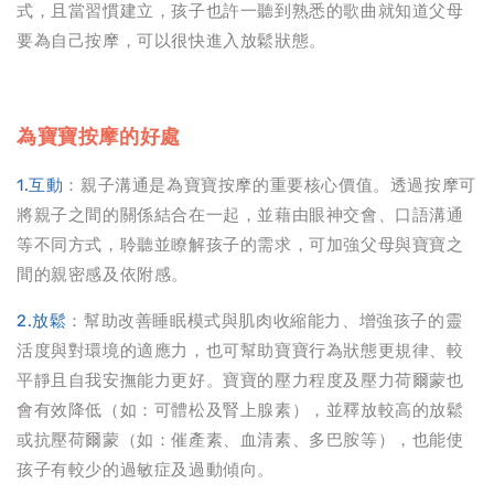
式，且當習慣建立，孩子也許一聽到熟悉的歌曲就知道父母
要為自己按摩，可以很快進入放鬆狀態。
為寶寶按摩的好處
1.互動
：親子溝通是為寶寶按摩的重要核心價值。透過按摩可
將親子之間的關係結合在一起，並藉由眼神交會、口語溝通
等不同方式，聆聽並瞭解孩子的需求，可加強父母與寶寶之
間的親密感及依附感。
2.放鬆
：幫助改善睡眠模式與肌肉收縮能力、增強孩子的靈
活度與對環境的適應力，也可幫助寶寶行為狀態更規律、較
平靜且自我安撫能力更好。寶寶的壓力程度及壓力荷爾蒙也
會有效降低（如：可體松及腎上腺素），並釋放較高的放鬆
或抗壓荷爾蒙（如：催產素、血清素、多巴胺等），也能使
孩子有較少的過敏症及過動傾向。