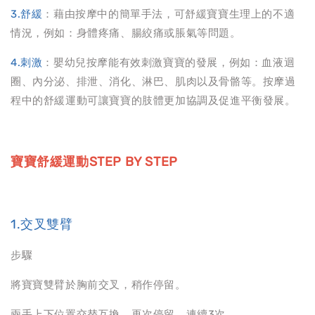
3.舒緩
：藉由按摩中的簡單手法，可舒緩寶寶生理上的不適
情況，例如：身體疼痛、腸絞痛或脹氣等問題。
4.刺激
：嬰幼兒按摩能有效刺激寶寶的發展，例如：血液迴
圈、內分泌、排泄、消化、淋巴、肌肉以及骨骼等。按摩過
程中的舒緩運動可讓寶寶的肢體更加協調及促進平衡發展。
寶寶舒緩運動STEP BY STEP
1.交叉雙臂
步驟
將寶寶雙臂於胸前交叉，稍作停留。
兩手上下位置交替互換，再次停留，連續3次。