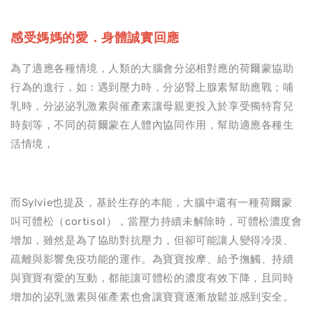
感受媽媽的愛．身體誠實回應
為了適應各種情境，人類的大腦會分泌相對應的荷爾蒙協助
行為的進行，如：遇到壓力時，分泌腎上腺素幫助應戰；哺
乳時，分泌泌乳激素與催產素讓母親更投入於享受獨特育兒
時刻等，不同的荷爾蒙在人體內協同作用，幫助適應各種生
活情境，
而Sylvie也提及，基於生存的本能，大腦中還有一種荷爾蒙
叫可體松（cortisol），當壓力持續未解除時，可體松濃度會
增加，雖然是為了協助對抗壓力，但卻可能讓人變得冷漠、
疏離與影響免疫功能的運作。為寶寶按摩、給予撫觸、持續
與寶寶有愛的互動，都能讓可體松的濃度有效下降，且同時
增加的泌乳激素與催產素也會讓寶寶逐漸放鬆並感到安全。