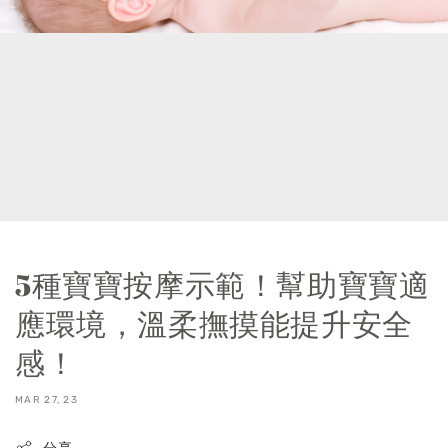
5種寶寶按摩示範！幫助寶寶適
應環境，溫柔撫摸能提升安全
感！
MAR 27, 23