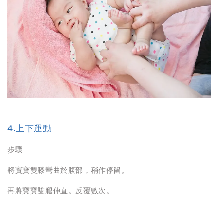
4.上下運動
步驟
將寶寶雙膝彎曲於腹部，稍作停留。
再將寶寶雙腿伸直。反覆數次。