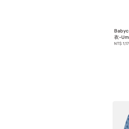
Baby
衣-Uma
Sale
NT$ 1,1
price