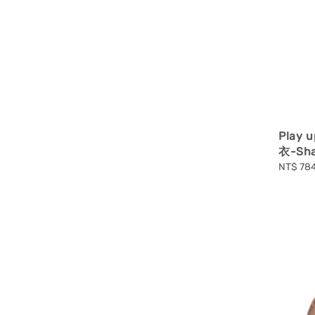
Play
衣-Sh
Sale
NT$ 78
price