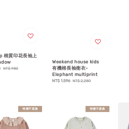
 up 棉質印花長袖上
Weekend house kids
adow
有機棉長袖衛衣-
4
Regular
NT$ 980
Elephant multiprint
price
Sale
NT$ 1,596
Regular
NT$ 2,280
price
price
特價不退換
特價不退換