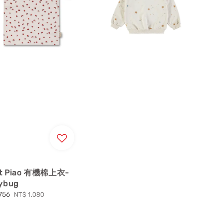
it Piao 有機棉上衣-
ybug
756
Regular
NT$ 1,080
price