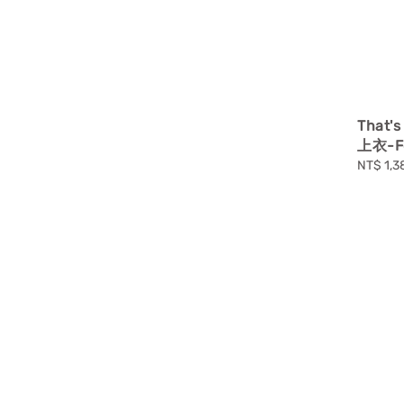
That
上衣-Fo
Sale
NT$ 1,3
price