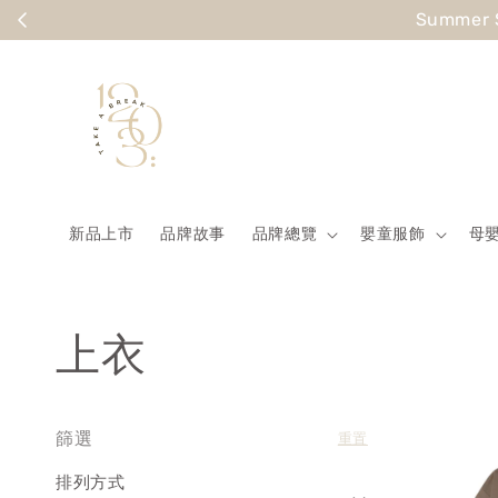
Summer
新品上市
品牌故事
品牌總覽
嬰童服飾
母
上衣
篩選
重置
排列方式